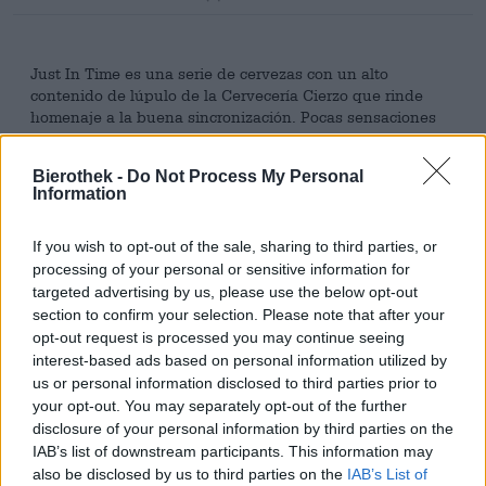
Just In Time es una serie de cervezas con un alto
contenido de lúpulo de la Cervecería Cierzo que rinde
homenaje a la buena sincronización. Pocas sensaciones
son mejores que estar en el lugar y el momento
adecuados, o que las cosas te sucedan en el momento
Bierothek -
Do Not Process My Personal
justo. Cuando el insomnio coincide con una noche de
Information
estrellas fugaces, cuando se acaba el café de la mañana y
los mejores granos de espresso están de oferta, cuando
olvidamos la cartera y encontramos dos euros para el
If you wish to opt-out of the sale, sharing to third parties, or
autobús en el forro de la chaqueta, cuando la lluvia
processing of your personal or sensitive information for
incesante cesa justo cuando terminamos de trabajar y
targeted advertising by us, please use the below opt-out
llegamos a casa con los pies secos, o cuando la pizzería
section to confirm your selection. Please note that after your
de la esquina prueba un nuevo tipo de pizza justo cuando
opt-out request is processed you may continue seeing
nos sentimos especialmente aventureros: ¡la cantidad de
interest-based ads based on personal information utilized by
posibles coincidencias afortunadas y eventos
us or personal information disclosed to third parties prior to
perfectamente sincronizados es infinita!
your opt-out. You may separately opt-out of the further
disclosure of your personal information by third parties on the
Just In Time está disponible en muchas versiones, pero
IAB’s list of downstream participants. This information may
aquí les presentamos la versión con las variedades de
also be disclosed by us to third parties on the
IAB’s List of
lúpulo Bru-1 y Cascade. Al igual que sus homólogas, esta