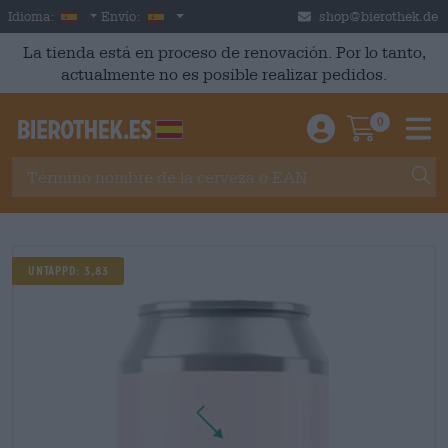
Skip to main content
Spanish
España
Idioma:
Envío:
shop@bierothek.de
La tienda está en proceso de renovación. Por lo tanto,
actualmente no es posible realizar pedidos.
0
Einloggen / An
Warenkor
M
UNTAPPD: 3,83