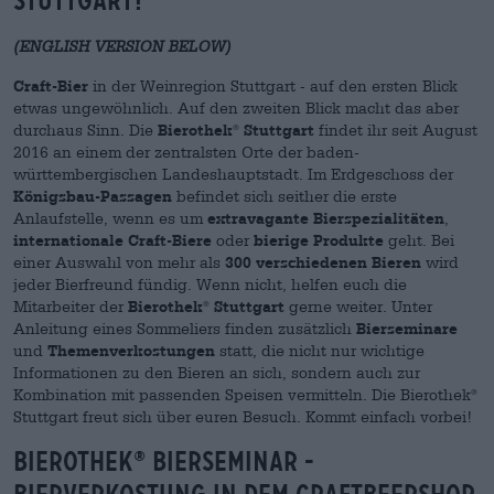
STUTTGART!
(ENGLISH VERSION BELOW)
Craft-Bier
in der Weinregion Stuttgart - auf den ersten Blick
etwas ungewöhnlich. Auf den zweiten Blick macht das aber
durchaus Sinn. Die
Bierothek
Stuttgart
findet ihr seit August
®
2016 an einem der zentralsten Orte der baden-
württembergischen Landeshauptstadt. Im Erdgeschoss der
Königsbau-Passagen
befindet sich seither die erste
Anlaufstelle, wenn es um
extravagante Bierspezialitäten
,
internationale Craft-Biere
oder
bierige Produkte
geht. Bei
einer Auswahl von mehr als
300 verschiedenen Bieren
wird
jeder Bierfreund fündig. Wenn nicht, helfen euch die
Mitarbeiter der
Bierothek
Stuttgart
gerne weiter. Unter
®
Anleitung eines Sommeliers finden zusätzlich
Bierseminare
und
Themenverkostungen
statt, die nicht nur wichtige
Informationen zu den Bieren an sich, sondern auch zur
Kombination mit passenden Speisen vermitteln. Die Bierothek
®
Stuttgart freut sich über euren Besuch. Kommt einfach vorbei!
Bierothek
Bierseminar -
®