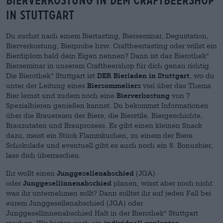
Bierverkostung in DEM Craftbeershop
in Stuttgart
Du suchst nach einem Biertasting, Bierseminar, Degustation,
Bierverkostung, Bierprobe bzw. Craftbeertasting oder willst ein
Bierdiplom bald dein Eigen nennen? Dann ist das Bierothek
®
Bierseminar in unserem Craftbeershop für dich genau richtig.
Die Bierothek
Stuttgart ist
DER Bierladen in Stuttgart
, wo du
®
unter der Leitung eines
Biersommeliers
viel über das Thema
Bier lernst und zudem noch eine
Bierverkostung
von 7
Spezialbieren genießen kannst. Du bekommst Informationen
über die Brauereien der Biere, die Bierstile, Biergeschichte,
Brauzutaten und Brauprozess. Es gibt einen kleinen Snack
dazu, meist ein Stück Flammkuchen, zu einem der Biere
Schokolade und eventuell gibt es auch noch ein 8. Bonusbier,
lass dich überraschen.
Ihr wollt einen
Junggesellenabschied
(JGA)
oder
Junggesellinnenabschied
planen, wisst aber noch nicht
was ihr unternehmen sollt? Dann solltet ihr auf jeden Fall bei
eurem Junggesellenabschied (JGA) oder
Junggesellinnenabschied Halt in der Bierothek
Stuttgart
®
machen. Wir bieten euch ein
individuell geplantes