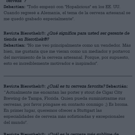
“cerveza”?
Sebastian:
"Todo empezó con "Hopalicious" en los EE. UU.
Cuando regresé a Alemania, el tema de la cerveza artesanal se
me quedó grabado especialmente".
Revista Bierothek®:
¿Qué significa para usted ser gerente de
tienda en Bierothek®?
Sebastian:
"No me veo principalmente como un vendedor. Más
bien, me gustaría que me vieran como un mediador y portavoz
del movimiento de la cerveza artesanal. Porque, por supuesto,
esto es increíblemente motivador e inspirador".
_____________________________________________________________
Revista Bierothek®:
¿Cuál es tu cerveza favorita?
Sebastián:
“Actualmente me encantan las porter y stout de Cigar City
Brewing de Tampa, Florida. Quien pueda suministrarme sus
cervezas, por favor póngase en contacto conmigo ;) Es broma.
En primer lugar, queremos ofrecer a Stuttgart las
especialidades de cerveza más sofisticadas y excepcionales
del mundo".
Revista Bierothek®:
¿Cuál es la cerveza más sublime de