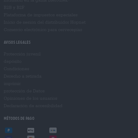
Inclusión en la gama Bierothek
B2B y B2F
Plataforma de impuestos especiales
Inicio de sesión del distribuidor Hopnet
Comercio electrónico para cervecерías
Avisos legales
Protección juvenil
depósito
Condiciones
Derecho a retirada
imprimir
protección de Datos
Opiniones de los usuarios
Declaración de accesibilidad
Métodos de pago