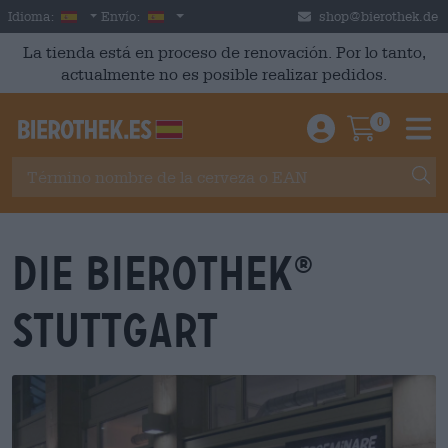
Skip to main content
Spanish
España
Idioma:
Envío:
shop@bierothek.de
La tienda está en proceso de renovación. Por lo tanto,
actualmente no es posible realizar pedidos.
0
Einloggen / An
Warenkor
M
DIE BIEROTHEK
®
STUTTGART