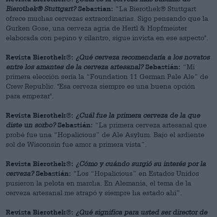
Bierothek® Stuttgart?
Sebastian:
“La Bierothek® Stuttgart
ofrece muchas cervezas extraordinarias. Sigo pensando que la
Gurken Gose, una cerveza agria de Hertl & Hopfmeister
elaborada con pepino y cilantro, sigue invicta en ese aspecto".
Revista Bierothek®:
¿Qué cerveza recomendaría a los novatos
entre los amantes de la cerveza artesanal?
Sebastián:
“Mi
primera elección sería la “Foundation 11 German Pale Ale” de
Crew Republic. "Esa cerveza siempre es una buena opción
para empezar".
Revista Bierothek®:
¿Cuál fue la primera cerveza de la que
diste un sorbo?
Sebastián:
“La primera cerveza artesanal que
probé fue una “Hopalicious” de Ale Asylum. Bajo el ardiente
sol de Wisconsin fue amor a primera vista”.
Revista Bierothek®:
¿Cómo y cuándo surgió su interés por la
cerveza?
Sebastián:
“Los “Hopalicious” en Estados Unidos
pusieron la pelota en marcha. En Alemania, el tema de la
cerveza artesanal me atrapó y siempre ha estado ahí”.
Revista Bierothek®:
¿Qué significa para usted ser director de