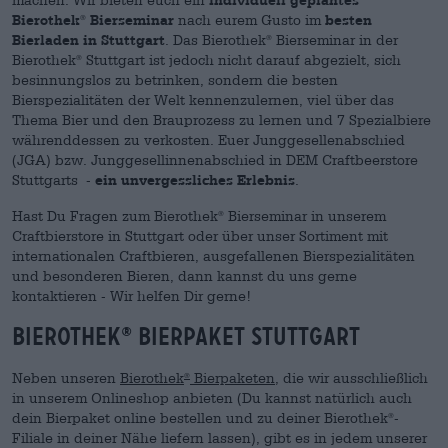
Bierothek
Bierseminar
nach eurem Gusto im
besten
®
Bierladen in Stuttgart
. Das Bierothek
Bierseminar in der
®
Bierothek
Stuttgart ist jedoch nicht darauf abgezielt, sich
®
besinnungslos zu betrinken, sondern die besten
Bierspezialitäten der Welt kennenzulernen, viel über das
Thema Bier und den Brauprozess zu lernen und 7 Spezialbiere
währenddessen zu verkosten. Euer Junggesellenabschied
(JGA) bzw. Junggesellinnenabschied in DEM Craftbeerstore
Stuttgarts -
ein unvergessliches Erlebnis
.
Hast Du Fragen zum Bierothek
Bierseminar in unserem
®
Craftbierstore in Stuttgart oder über unser Sortiment mit
internationalen Craftbieren, ausgefallenen Bierspezialitäten
und besonderen Bieren, dann kannst du uns gerne
kontaktieren - Wir helfen Dir gerne!
Bierothek
Bierpaket Stuttgart
®
Neben unseren
Bierothek
Bierpaketen
, die wir ausschließlich
®
in unserem Onlineshop anbieten (Du kannst natürlich auch
dein Bierpaket online bestellen und zu deiner Bierothek
-
®
Filiale in deiner Nähe liefern lassen), gibt es in jedem unserer