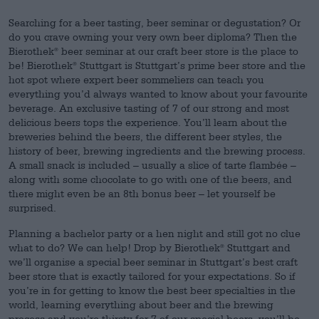
Searching for a beer tasting, beer seminar or degustation? Or
do you crave owning your very own beer diploma? Then the
Bierothek
beer seminar at our craft beer store is the place to
®
be! Bierothek
Stuttgart is Stuttgart’s prime beer store and the
®
hot spot where expert beer sommeliers can teach you
everything you’d always wanted to know about your favourite
beverage. An exclusive tasting of 7 of our strong and most
delicious beers tops the experience. You’ll learn about the
breweries behind the beers, the different beer styles, the
history of beer, brewing ingredients and the brewing process.
A small snack is included – usually a slice of tarte flambée –
along with some chocolate to go with one of the beers, and
there might even be an 8th bonus beer – let yourself be
surprised.
Planning a bachelor party or a hen night and still got no clue
what to do? We can help! Drop by Bierothek
Stuttgart and
®
we’ll organise a special beer seminar in Stuttgart’s best craft
beer store that is exactly tailored for your expectations. So if
you’re in for getting to know the best beer specialties in the
world, learning everything about beer and the brewing
process and you’re thirsty for 7 of our special beers, you’ll be