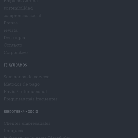
Empleos/Carrera
sostenibilidad
compromiso social
Prensa
revista
Descargas
Contacto
Corporativo
Te ayudamos
Seminarios de cerveza
Métodos de pago
Envío
/
Internacional
Preguntas más frecuentes
Bierothek
- Socio
®
Clientes empresariales
franquicia
®