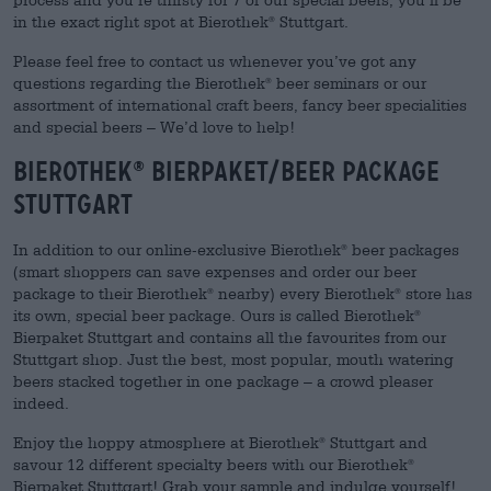
in the exact right spot at Bierothek
Stuttgart.
®
Please feel free to contact us whenever you’ve got any
questions regarding the Bierothek
beer seminars or our
®
assortment of international craft beers, fancy beer specialities
and special beers – We’d love to help!
Bierothek
Bierpaket/beer package
®
Stuttgart
In addition to our online-exclusive Bierothek
beer packages
®
(smart shoppers can save expenses and order our beer
package to their Bierothek
nearby) every Bierothek
store has
®
®
its own, special beer package. Ours is called Bierothek
®
Bierpaket Stuttgart and contains all the favourites from our
Stuttgart shop. Just the best, most popular, mouth watering
beers stacked together in one package – a crowd pleaser
indeed.
Enjoy the hoppy atmosphere at Bierothek
Stuttgart and
®
savour 12 different specialty beers with our Bierothek
®
Bierpaket Stuttgart! Grab your sample and indulge yourself!