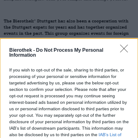
The Bierothek
Stuttgart has also been a cooperation with
®
the Stuttgart expats for years and has together organized
events in the past. This group organizes events for foreign
language guests and locals, which aim is to connecting
peopke and have fun. In addition, everyday support is
Bierothek -
Do Not Process My Personal
offered as well as job, language and cooking courses.
Information
Seis preguntas para el gerente de la
If you wish to opt-out of the sale, sharing to third parties, or
processing of your personal or sensitive information for
tienda Sebastian Stengel (VERSIÓN EN
targeted advertising by us, please use the below opt-out
INGLÉS ABAJO)
section to confirm your selection. Please note that after your
opt-out request is processed you may continue seeing
interest-based ads based on personal information utilized by
Revista Bierothek®:
¿Qué cerveza es tu cerveza favorita?
us or personal information disclosed to third parties prior to
Sebastian:
"En este momento me encantan las porter y stout
your opt-out. You may separately opt-out of the further
de Cigar City Brewing de Tampa, Florida. Si actualmente
disclosure of your personal information by third parties on the
puedes proporcionármelos, no dudes en ponerte en contacto
IAB’s list of downstream participants. This information may
conmigo;) Un poco de diversión adicional. En primer lugar, Por
also be disclosed by us to third parties on the
IAB’s List of
supuesto, queremos que Stuttgart tenga las especialidades de