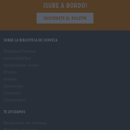
¡Sube a bordo!
Suscríbete al boletín
Sobre la biblioteca de cerveza
Empleos/Carrera
sostenibilidad
compromiso social
Prensa
revista
Descargas
Contacto
Corporativo
Te ayudamos
Seminarios de cerveza
Métodos de pago