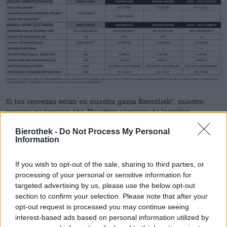
Si tus cervezas están en nuestra gama Bierothek
, nuestro
®
servicio no termina ahí. Nuestros servicios de logística
incluyen almacenamiento en frío básico, recolección y envío al
Bierothek -
Do Not Process My Personal
por mayor y cumplimiento de tiendas en línea. También
Information
ofrecemos servicios comerciales como análisis de ventas y
marketing.
If you wish to opt-out of the sale, sharing to third parties, or
Grabación del producto
processing of your personal or sensitive information for
targeted advertising by us, please use the below opt-out
próximamente
section to confirm your selection. Please note that after your
opt-out request is processed you may continue seeing
interest-based ads based on personal information utilized by