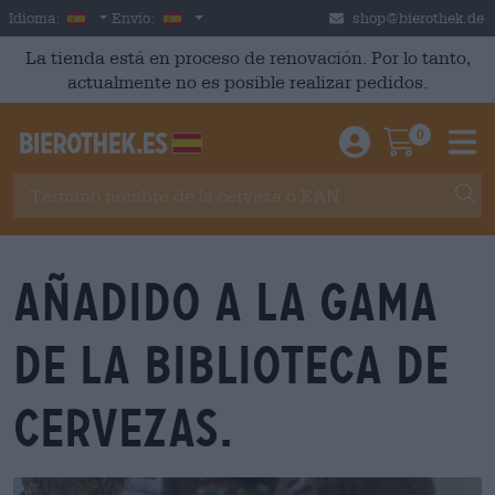
Skip to main content
Spanish
España
Idioma:
Envío:
shop@bierothek.de
La tienda está en proceso de renovación. Por lo tanto,
actualmente no es posible realizar pedidos.
0
Einloggen / An
Warenkor
M
Añadido a la gama
de la biblioteca de
cervezas.