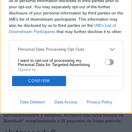
us or personal information disclosed to third parties prior to
your opt-out. You may separately opt-out of the further
Enviar muestras, información, lista de precios a Bierothek
®
disclosure of your personal information by third parties on the
Degustación y valoración por el sumiller de cerveza
IAB’s list of downstream participants. This information may
Bierothek
®
also be disclosed by us to third parties on the
IAB’s List of
Completar el formulario maestro de proveedores y la
Downstream Participants
that may further disclose it to other
plantilla de listado
Creación de artículos en el sistema Bierothek
third parties.
®
Entrega en el almacén central refrigerado de Bierothek
®
Entrega a sucursales, distribuidores y clientes finales de
Personal Data Processing Opt Outs
Bierothek
®
Persona de contacto directo para medidas publicitarias,
I want to opt-out of processing my
eventos, etc.
Personal Data for Targeted Advertising.
Opted In
Listado de prueba
CONFIRM
Antes de ser incluido en la gama Bierothek
y como prueba de
®
mercado, tiene la oportunidad de participar en una lista de
prueba. Esto significa que su producto se distribuirá en
Data Deletion
Data Access
Privacy Policy
pequeñas cantidades (1 unidad) a nuestras sucursales
Bierothek
. Recibirá un análisis de datos detallado después de
®
aproximadamente 4 semanas. Envíenos una ficha técnica de
Bierothek
cumplimentada y 15 paquetes de forma gratuita.
®