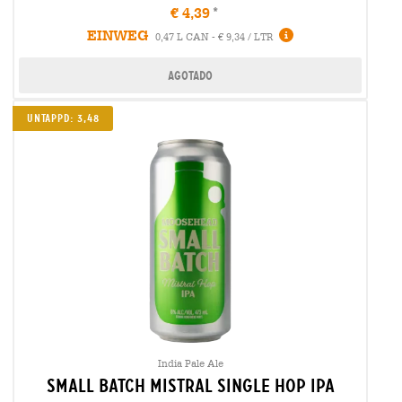
€ 4,39
EINWEG
0,47 L CAN - € 9,34 / LTR
Agotado
Untappd: 3,48
India Pale Ale
small batch mistral single hop ipa