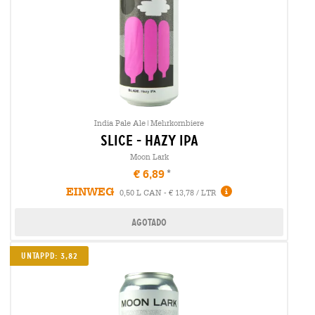
India Pale Ale|Mehrkornbiere
slice - hazy ipa
Moon Lark
€ 6,89
EINWEG
0,50 L CAN - € 13,78 / LTR
Agotado
Untappd: 3,82