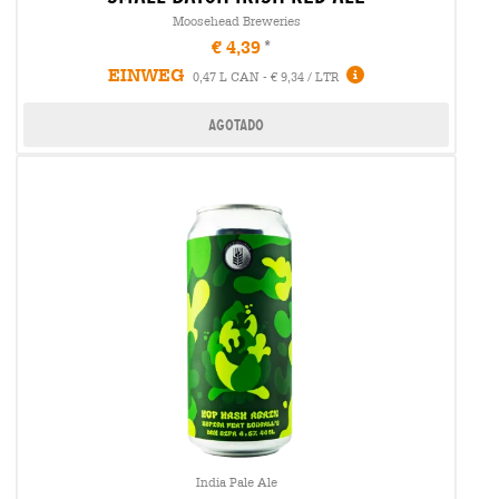
Moosehead Breweries
€ 4,39
EINWEG
0,47 L CAN - € 9,34 / LTR
Agotado
India Pale Ale