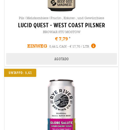
Pils|Mehrkornbiere|Frucht-, Kräuter-, und Gewürzbiere
lucid quest - west coast pilsner
BROWAR STU MOSTÓW
€ 7,79
EINWEG
0,44 L CAN - € 17,70 / LTR
Agotado
UNTAPPD: 3,61