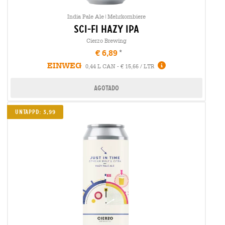
India Pale Ale|Mehrkornbiere
sci-fi hazy ipa
Cierzo Brewing
€ 6,89
EINWEG
0,44 L CAN - € 15,66 / LTR
Agotado
UNTAPPD: 3,99