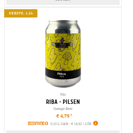
Untappd: 3,64
Pils
riba - Pilsen
Garage Beer
€ 4,79
EINWEG
0,33 L CAN - € 14,52 / LTR