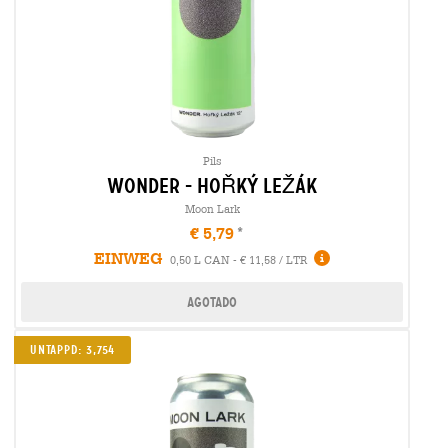
Pils
wonder - hoŘkÝ leŽÁk
Moon Lark
€ 5,79
EINWEG
0,50 L CAN - € 11,58 / LTR
Agotado
Untappd: 3,754