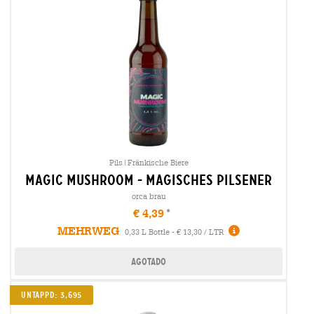
Pils|Fränkische Biere
magic mushroom - magisches pilsener
orca brau
€ 4,39
MEHRWEG
0,33 L Bottle - € 13,30 / LTR
Agotado
Untappd: 3,695