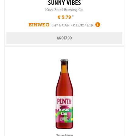
sunny vibes
Novo Brazil Brewing Co.
€ 5,79
EINWEG
0,47 L CAN - € 12,32 / LTR
Agotado
Sauerbiere