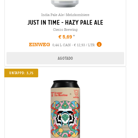
India Pale Ale|Mehrkornbiere
just in time - hazy pale ale
Cierzo Brewing
€ 5,69
EINWEG
0,44 L CAN - € 12,93 / LTR
Agotado
Untappd: 3,75