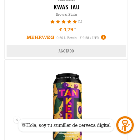
kwas tau
Browar Pinta
(1)
100%
€ 4,79
MEHRWEG
0,50 L Bottle - € 9,58 / LTR
Agotado