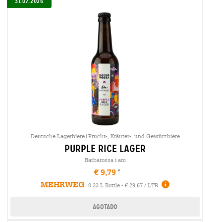
31.07.2026
Deutsche Lagerbiere|Frucht-, Kräuter-, und Gewürzbiere
purple rice lager
Barbarossa i am
€ 9,79
MEHRWEG
0,33 L Bottle - € 29,67 / LTR
Agotado