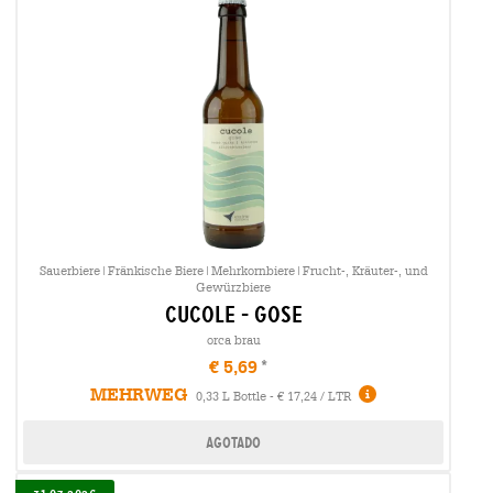
Sauerbiere|Fränkische Biere|Mehrkornbiere|Frucht-, Kräuter-, und
Gewürzbiere
cucole - gose
orca brau
€ 5,69
MEHRWEG
0,33 L Bottle - € 17,24 / LTR
Agotado