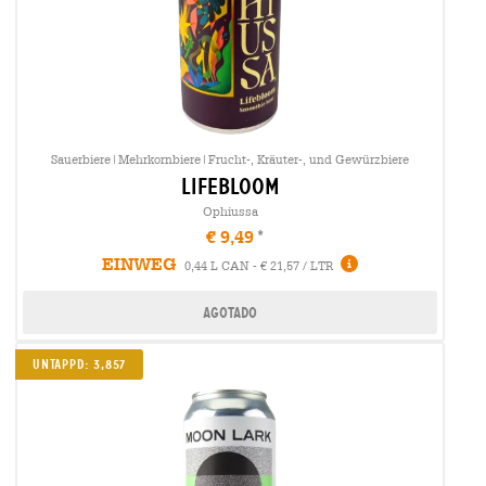
Sauerbiere|Mehrkornbiere|Frucht-, Kräuter-, und Gewürzbiere
lifebloom
Ophiussa
€ 9,49
EINWEG
0,44 L CAN - € 21,57 / LTR
Agotado
Untappd: 3,857