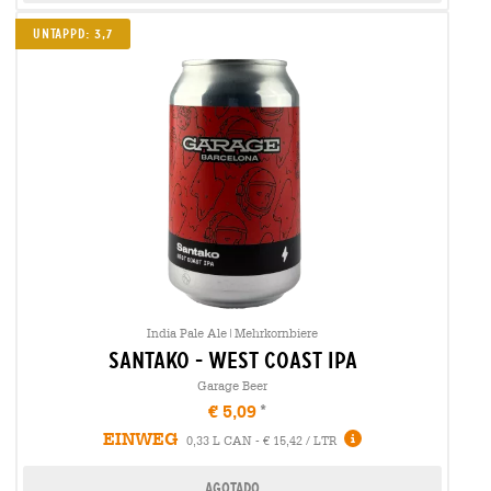
Untappd: 3,7
India Pale Ale|Mehrkornbiere
santako - west coast ipa
Garage Beer
€ 5,09
EINWEG
0,33 L CAN - € 15,42 / LTR
Agotado