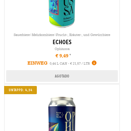
Sauerbiere|Mehrkornbiere|Frucht-, Kräuter-, und Gewürzbiere
echoes
Ophiussa
€ 9,49
EINWEG
0,44 L CAN - € 21,57 / LTR
Agotado
UNTAPPD: 4,34