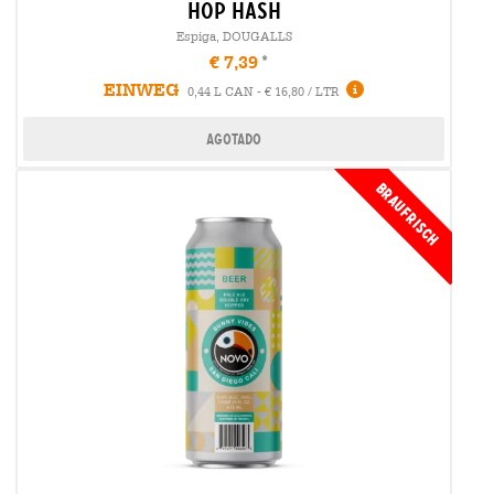
hop hash
Espiga, DOUGALLS
€ 7,39
EINWEG
0,44 L CAN - € 16,80 / LTR
Agotado
Braufrisch