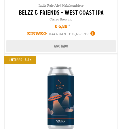
India Pale Ale|Mehrkornbiere
belzz & friends - west coast ipa
Cierzo Brewing
€ 6,89
EINWEG
0,44 L CAN - € 15,66 / LTR
Agotado
UNTAPPD: 4,13