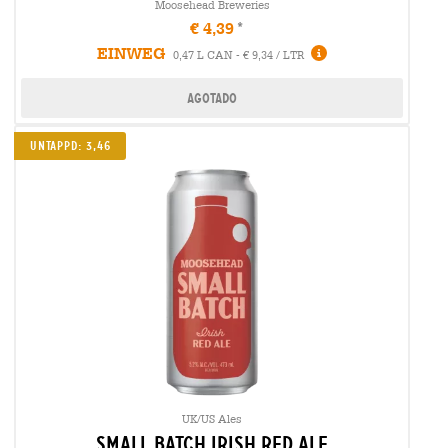
Moosehead Breweries
€ 4,39
EINWEG
0,47 L CAN - € 9,34 / LTR
Agotado
Untappd: 3,46
UK/US Ales
small batch irish red ale