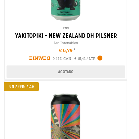
Pils
yakitopiki - new zealand dh pilsner
Les Intenables
€ 6,79
EINWEG
0,44 L CAN - € 15,43 / LTR
Agotado
Untappd: 4,19