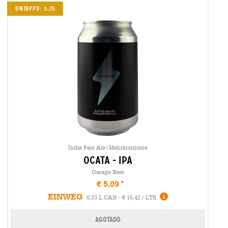
Untappd: 3,75
India Pale Ale|Mehrkornbiere
ocata - ipa
Garage Beer
€ 5,09
EINWEG
0,33 L CAN - € 15,42 / LTR
Agotado