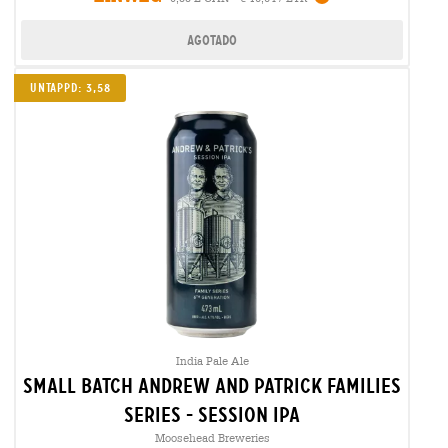
Agotado
Untappd: 3,58
India Pale Ale
small batch andrew and patrick families
series - session ipa
Moosehead Breweries