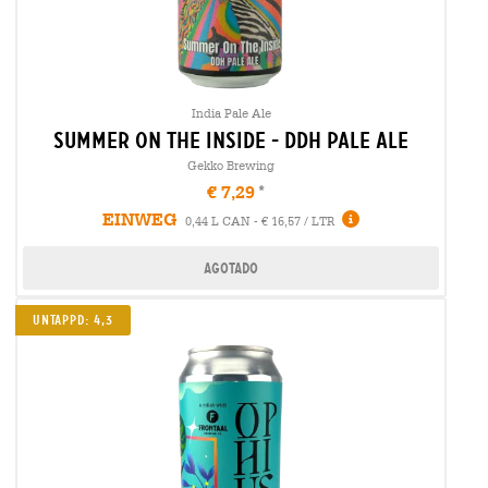
India Pale Ale
summer on the inside - ddh pale ale
Gekko Brewing
€ 7,29
EINWEG
0,44 L CAN - € 16,57 / LTR
Agotado
UNTAPPD: 4,3