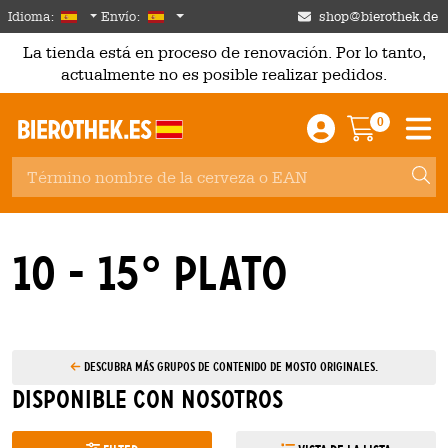
Skip to main content
Spanish
España
Idioma:
Envío:
shop@bierothek.de
La tienda está en proceso de renovación. Por lo tanto,
actualmente no es posible realizar pedidos.
0
Einloggen / An
Warenkor
M
10 - 15° Plato
Descubra más grupos de contenido de mosto originales.
Disponible con nosotros