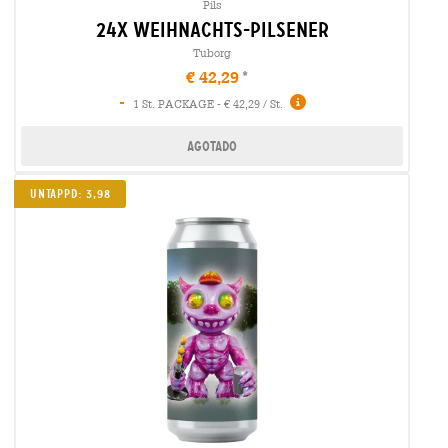
Pils
24x weihnachts-pilsener
Tuborg
€ 42,29
-
1 St. PACKAGE - € 42,29 / St.
Agotado
UNTAPPD: 3,98