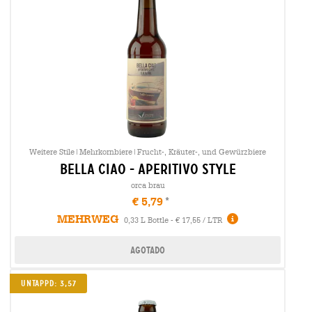
Weitere Stile|Mehrkornbiere|Frucht-, Kräuter-, und Gewürzbiere
bella ciao - aperitivo style
orca brau
€ 5,79
MEHRWEG
0,33 L Bottle - € 17,55 / LTR
Agotado
Untappd: 3,57