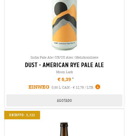
India Pale Ale|UK/US Ales|Mehrkornbiere
dust - american rye pale ale
Moon Lark
€ 6,39
EINWEG
0,50 L CAN - € 12,78 / LTR
Agotado
Untappd: 3,722