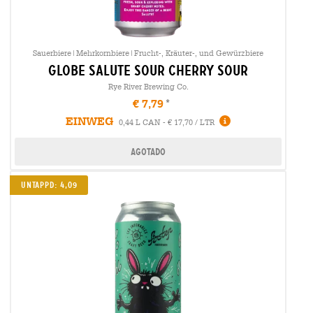
Sauerbiere|Mehrkornbiere|Frucht-, Kräuter-, und Gewürzbiere
globe salute sour cherry sour
Rye River Brewing Co.
€ 7,79
EINWEG
0,44 L CAN - € 17,70 / LTR
Agotado
UNTAPPD: 4,09