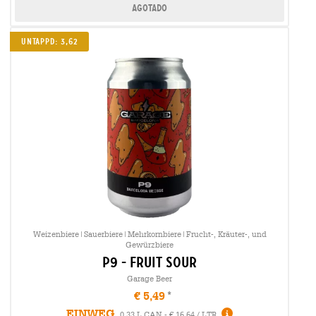
Agotado
Untappd: 3,62
Weizenbiere|Sauerbiere|Mehrkornbiere|Frucht-, Kräuter-, und
Gewürzbiere
p9 - fruit sour
Garage Beer
€ 5,49
EINWEG
0,33 L CAN - € 16,64 / LTR