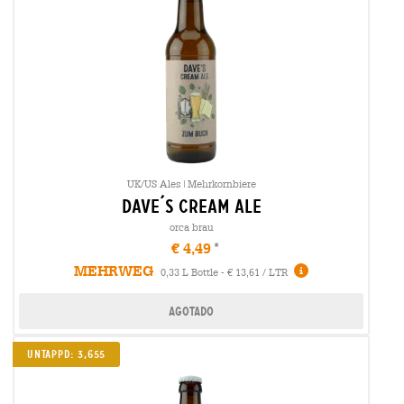
UK/US Ales|Mehrkornbiere
dave´s cream ale
orca brau
€ 4,49
MEHRWEG
0,33 L Bottle - € 13,61 / LTR
Agotado
Untappd: 3,655