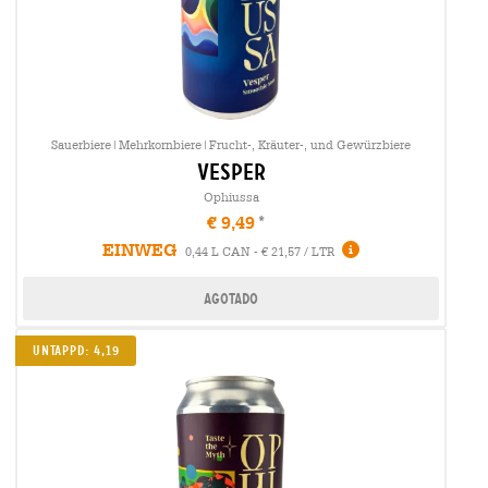
Sauerbiere|Mehrkornbiere|Frucht-, Kräuter-, und Gewürzbiere
vesper
Ophiussa
€ 9,49
EINWEG
0,44 L CAN - € 21,57 / LTR
Agotado
Untappd: 4,19