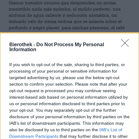
Granos tostados oscuros que desprenden un aroma
irresistible nada más molerlos, el molido perfecto, una
sinfonía de agua caliente y seducción aromática, un
delicado velo de crema sedosa que se asienta sobre el
profundo y negro placer: para muchas personas, el café
es algo más que una bebida alegre por la mañana.
Bierothek -
Do Not Process My Personal
Los cerveceros de la marca danesa Dry & Bitter son
Information
grandes fanáticos del café y han contado con la ayuda de
sus amigos de la empresa tostadora Coffea para su serie
de especialidades de cerveza centradas en el café. El
If you wish to opt-out of the sale, sharing to third parties, or
equipo de Copenhague tiene un don para los granos
processing of your personal or sensitive information for
exquisitos y selecciona una lujosa gama de los mejores
targeted advertising by us, please use the below opt-out
cafés. ¡El compañero ideal para una colección de cerveza
section to confirm your selection. Please note that after your
con café!
opt-out request is processed you may continue seeing
interest-based ads based on personal information utilized by
Parte de la serie creada en colaboración con Coffea es la
us or personal information disclosed to third parties prior to
Coffiend Brown, una fuerte cerveza marrón café con un
your opt-out. You may separately opt-out of the further
enorme contenido de alcohol del 5,7% y un maravilloso
disclosure of your personal information by third parties on the
aroma oscuro. La cerveza está aromatizada con granos de
IAB’s list of downstream participants. This information may
café colombiano de intenso sabor: los granos
also be disclosed by us to third parties on the
IAB’s List of
cuidadosamente seleccionados recorren como un hilo
Downstream Participants
that may further disclose it to other
conductor el placer de la cerveza, desde el aspecto hasta