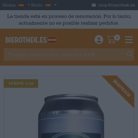
Skip to main content
Spanish
España
Idioma:
Envío:
shop@bierothek.de
La tienda está en proceso de renovación. Por lo tanto,
actualmente no es posible realizar pedidos.
0
Einloggen / An
Warenkor
M
Braufrisch
UNTAPPD: 3,48