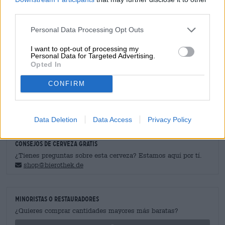
llegado el momento y el cruce entre varias variedades
third parties.
clásicas cayó como una bomba. Triumph ofrece un
delicado y fino aroma a naranjas, limas y melocotones
Personal Data Processing Opt Outs
madurados al sol.
I want to opt-out of processing my
Triumph Zappa nos presenta a los dos actores principales
Personal Data for Targeted Advertising.
en su gama completa y combina frescura afrutada,
Opted In
hierbas y especias para crear un maravilloso placer
cervecero.
CONFIRM
Data Deletion
Data Access
Privacy Policy
CONSEJOS DE CERVEZA GRATIS
¿Tienes preguntas sobre esta cerveza? Estamos aquí por tí.
shop@bierothek.de
minoristas o restauradores
¿Quieres comprar cantidades mayores más baratas?