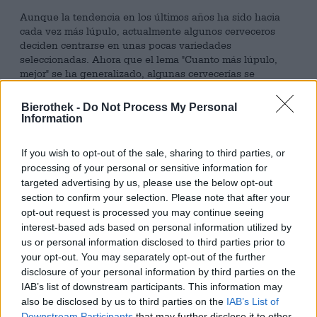
Aunque la tendencia en los últimos años ha sido hacia
cada vez más lúpulo, actualmente algunos cerveceros
deciden centrarse en unas pocas variedades
seleccionadas. Ahora que el lema "Cuanto más lúpulo,
mejor" se ha generalizado, algunas cervecerías se
destacan prescindiendo de él y limitando su producción.
Bierothek -
Do Not Process My Personal
Una de estas cervecerías es Espiga de España. El equipo
Information
elabora una variedad de cervezas que contienen una gran
cantidad de lúpulos diferentes, pero para su última serie
If you wish to opt-out of the sale, sharing to third parties, or
eligieron deliberadamente sólo dos variedades por
processing of your personal or sensitive information for
cerveza. Esta colección DUAL HOPS hasta ahora incluye
targeted advertising by us, please use the below opt-out
tres cervezas que llevan el nombre de las variedades de
section to confirm your selection. Please note that after your
lúpulo que las contienen. Triumph y Zappa es la tercera
parte y se centra en las dos variantes homónimas del oro
opt-out request is processed you may continue seeing
verde. Zappa proviene originalmente de las montañas de
interest-based ads based on personal information utilized by
Nuevo México y evoca en la cerveza notas de maracuyá,
us or personal information disclosed to third parties prior to
menta silvestre, especias cálidas y frutas tropicales. Este
your opt-out. You may separately opt-out of the further
apasionante perfil armoniza maravillosamente con el de
disclosure of your personal information by third parties on the
Triumph. Este lúpulo es una variedad completamente
IAB’s list of downstream participants. This information may
nueva que se ha estado trabajando durante casi dos
also be disclosed by us to third parties on the
IAB’s List of
décadas antes de llegar al mercado. En 2019 había
Downstream Participants
that may further disclose it to other