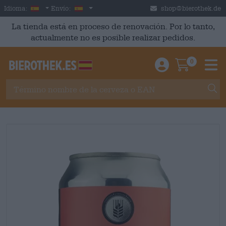
Skip to main content
Spanish
España
Idioma:
Envío:
shop@bierothek.de
La tienda está en proceso de renovación. Por lo tanto,
actualmente no es posible realizar pedidos.
0
Einloggen / An
Warenkor
M