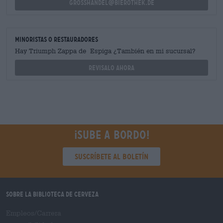
grosshandel@bierothek.de
minoristas o restauradores
Hay Triumph Zappa de Espiga ¿También en mi sucursal?
Revisalo ahora
¡Sube a bordo!
Suscríbete al boletín
Sobre la biblioteca de cerveza
Empleos/Carrera