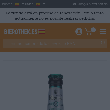
Skip to main content
Spanish
España
Idioma:
Envío:
shop@bierothek.de
La tienda está en proceso de renovación. Por lo tanto,
actualmente no es posible realizar pedidos.
0
Einloggen / An
Warenkor
M