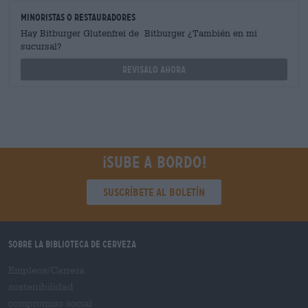
minoristas o restauradores
Hay Bitburger Glutenfrei de Bitburger ¿También en mi
sucursal?
Revisalo ahora
¡Sube a bordo!
Suscríbete al boletín
Sobre la biblioteca de cerveza
Empleos/Carrera
sostenibilidad
compromiso social