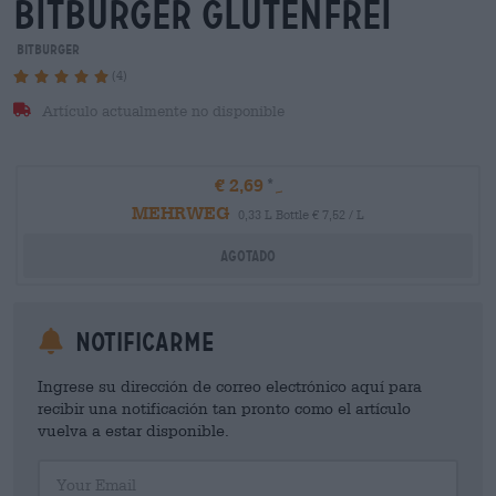
bitburger glutenfrei
Bitburger
(4)
Artículo actualmente no disponible
€ 2,69
MEHRWEG
0,33 L Bottle € 7,52 / L
Agotado
Notificarme
Ingrese su dirección de correo electrónico aquí para
recibir una notificación tan pronto como el artículo
vuelva a estar disponible.
Your Email