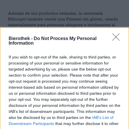
Además de sus productos estándar, la cervecería
Bitburger también vende una Pilsener sin gluten, creada
especialmente para personas alérgicas e intolerantes al
gluten. La Pils impresiona por su gran cuerpo y su fino
carácter a malta y se elabora como una cerveza
Bierothek -
Do Not Process My Personal
convencional. Sólo después de finalizar el proceso de
Information
elaboración de la cerveza y de un largo período de
almacenamiento se elimina el gluten mediante un proceso
If you wish to opt-out of the sale, sharing to third parties, or
especialmente desarrollado. De esta manera se conserva
processing of your personal or sensitive information for
el buen sabor y la cerveza es segura para disfrutar sin
targeted advertising by us, please use the below opt-out
gluten.
section to confirm your selection. Please note that after your
El producto sin gluten de Bitburger fluye en el vaso con
opt-out request is processed you may continue seeing
un color dorado brillante y está adornado con una
interest-based ads based on personal information utilized by
magnífica corona de espuma aireada, blanca como la
us or personal information disclosed to third parties prior to
nieve. Al servirlo, un maravilloso aroma fresco llega a tu
your opt-out. You may separately opt-out of the further
nariz y te tienta a tomar el primer sorbo con notas de
disclosure of your personal information by third parties on the
galletas calientes, hierba recién cortada y cereales
IAB’s list of downstream participants. This information may
secados al sol. El sabor inicial revela un cuerpo delgado
also be disclosed by us to third parties on the
IAB’s List of
con una sensación en boca chispeante y un equilibrio
Downstream Participants
that may further disclose it to other
delicadamente compuesto de lúpulo y malta. Este último