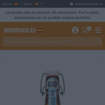
Skip to main content
Spanish
España
Idioma:
Envío:
shop@bierothek.de
La tienda está en proceso de renovación. Por lo tanto,
actualmente no es posible realizar pedidos.
0
Einloggen / An
Warenkor
M