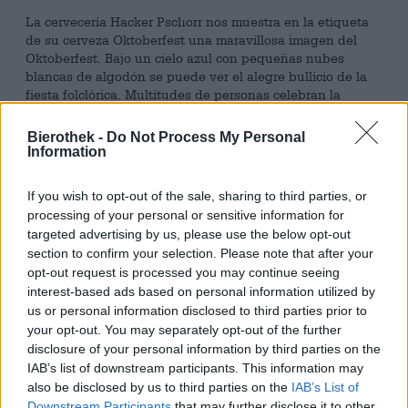
La cervecería Hacker Pschorr nos muestra en la etiqueta
de su cerveza Oktoberfest una maravillosa imagen del
Oktoberfest. Bajo un cielo azul con pequeñas nubes
blancas de algodón se puede ver el alegre bullicio de la
fiesta folclórica. Multitudes de personas celebran la
reunión social con baile y música, maravillosa cerveza
recién tirada y comida abundante. A derecha e izquierda,
Bierothek -
Do Not Process My Personal
el horizonte de Múnich enmarca la pradera del festival y
Information
en el centro se encuentra un pabellón tradicional, en el
que una banda con traje tradicional crea una atmósfera
If you wish to opt-out of the sale, sharing to third parties, or
exuberante. El Oktoberfest es un punto culminante en el
processing of your personal or sensitive information for
calendario de eventos bávaros y atrae cada año a millones
targeted advertising by us, please use the below opt-out
de invitados de cerca y de lejos a Munich.
section to confirm your selection. Please note that after your
La bebida detrás de la etiqueta es una cerveza clásica de
opt-out request is processed you may continue seeing
festival, elaborada según la temporada y especialmente
interest-based ads based on personal information utilized by
para la ocasión. La cerveza tiene un animado contenido
us or personal information disclosed to third parties prior to
de alcohol del 6,0% y convence por su sabor equilibrado y
your opt-out. You may separately opt-out of the further
su carácter extremadamente bebible.
disclosure of your personal information by third parties on the
IAB’s list of downstream participants. This information may
La malta de cebada seleccionada le da a la cerveza su
also be disclosed by us to third parties on the
IAB’s List of
cuerpo con mucho cuerpo y un dulzor suave que recuerda
Downstream Participants
that may further disclose it to other