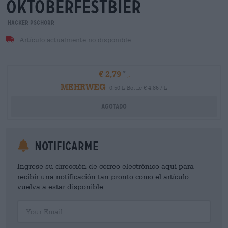
oktoberfestbier
Hacker Pschorr
Artículo actualmente no disponible
€ 2,79
MEHRWEG
0,50 L Bottle € 4,86 / L
Agotado
Notificarme
Ingrese su dirección de correo electrónico aquí para
recibir una notificación tan pronto como el artículo
vuelva a estar disponible.
Your Email