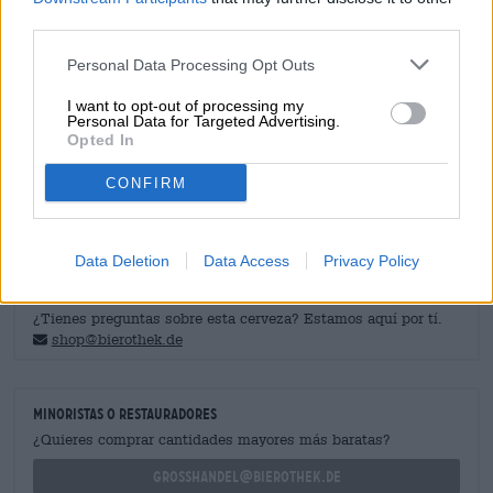
a la miel picante y al caramelo mantecoso. Las variedades
third parties.
de lúpulo Hercules y Tradition subrayan el perfil maltoso
con frescura afrutada, un amargor crujiente y un toque de
Personal Data Processing Opt Outs
hierbas. Por recomendación de la cervecería, preferimos
Kaiserschmarrn con la cerveza Oktoberfest Hacker
I want to opt-out of processing my
Pschorr: la cerveza armoniza excelentemente con la masa
Personal Data for Targeted Advertising.
aireada y se integra hábilmente con su dulzura esponjosa
Opted In
y su aroma robusto.
CONFIRM
Data Deletion
Data Access
Privacy Policy
CONSEJOS DE CERVEZA GRATIS
¿Tienes preguntas sobre esta cerveza? Estamos aquí por tí.
shop@bierothek.de
minoristas o restauradores
¿Quieres comprar cantidades mayores más baratas?
grosshandel@bierothek.de