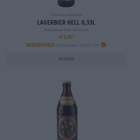
Cervezas alemanas
lagerbier hell 0,33l
Augustiner-Bräu-München
€ 2,69
MEHRWEG
0,33 L Bottle - € 8,15 / LTR
Agotado