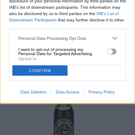
disclosure of your personal information by third parties on the
IAB’s list of downstream participants. This information may
also be disclosed by us to third parties on the
IAB’s List of
Downstream Participants
that may further disclose it to other
Bayersk blek
third parties.
no alcohólico hell
Augustiner-Bräu-München
Personal Data Processing Opt Outs
€ 2,49
I want to opt-out of processing my
MEHRWEG
0,50 L Bottle - € 4,98 / LTR
Personal Data for Targeted Advertising.
Opted In
Agotado
CONFIRM
Data Deletion
Data Access
Privacy Policy