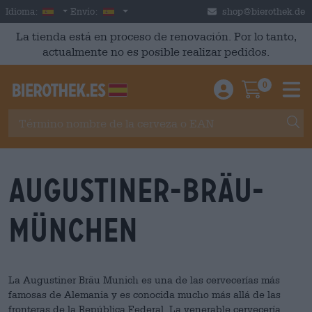
Skip to main content
Spanish
España
Idioma:
Envío:
shop@bierothek.de
La tienda está en proceso de renovación. Por lo tanto,
actualmente no es posible realizar pedidos.
0
Einloggen / An
Warenkor
M
Augustiner-Bräu-
München
La Augustiner Bräu Munich es una de las cervecerías más
famosas de Alemania y es conocida mucho más allá de las
fronteras de la República Federal. La venerable cervecería