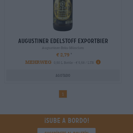
augustiner edelstoff exportbier
Augustiner-Bräu-München
€ 2,79
MEHRWEG
0,50 L Bottle - € 5,58 / LTR
Agotado
1
¡Sube a bordo!