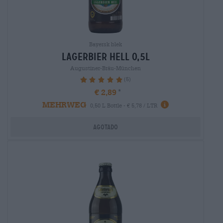
Bayersk blek
lagerbier hell 0,5l
Augustiner-Bräu-München
(5)
100%
€ 2,89
MEHRWEG
0,50 L Bottle - € 5,78 / LTR
Agotado