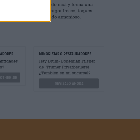
izo y brillante color dorado miel y forma una
na malta robusta, un amargor fresco, toques
recién cosechadas en un todo armonioso.
radores
minoristas o restauradores
antidades
Hay Drum- Bohemian Pilsner
s?
de Trumer Privatbrauerei
¿También en mi sucursal?
othek.de
Revisalo ahora