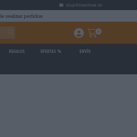
shop@bierothek.de
le realizar pedidos.
0
Einloggen / Anmelden
Warenkorb
Regalos
Ofertas %
Envío