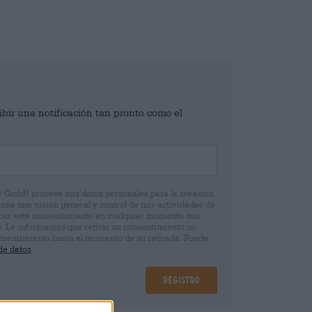
ibir una notificación tan pronto como el
® GmbH procese mis datos personales para la creación
iona una visión general y control de mis actividades de
ocar este consentimiento en cualquier momento con
e. Le informamos que retirar su consentimiento no
 consentimiento hasta el momento de su retirada. Puede
de datos
Registro