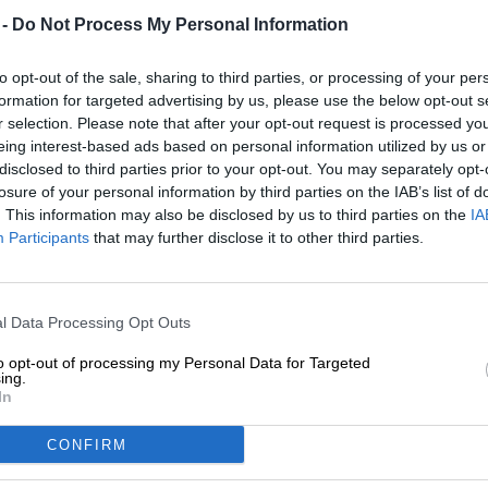
* Los precios incluyen el IVA legal más.
Envío
más
depósito
€ 0
 -
Do Not Process My Personal Information
* Los precios incluyen el impuesto al consumo.
to opt-out of the sale, sharing to third parties, or processing of your per
formation for targeted advertising by us, please use the below opt-out s
Descripción
Información
Opiniones de los usuarios
r selection. Please note that after your opt-out request is processed y
eing interest-based ads based on personal information utilized by us or
disclosed to third parties prior to your opt-out. You may separately opt-
Dos cervecerías de Austria se unieron en una colaborac
losure of your personal information by third parties on the IAB’s list of
un trío formado por los amigos Leo-Constantin, Peter y 
. This information may also be disclosed by us to third parties on the
IA
propia cervecería y crean su cerveza con un gran sentido
Participants
that may further disclose it to other third parties.
elaborar una Pilsner vivaz, colaboraron con los expertos 
caballo de batalla del grupo Trumer, lo que los convirtió
Uniendo fuerzas, los cerveceros crearon Drum, una Pilsn
cerveza.
l Data Processing Opt Outs
Lo especial de esta cerveza no es que haya música apr
to opt-out of processing my Personal Data for Targeted
dos cervecerías austriacas, sino que para ella se utilizó
ing.
In
la cosecha de lúpulo que se celebra en el jardín de lúpu
Salzburgo, el equipo consiguió un camión lleno de jugos
directamente a la sala de cocción. Attwenger acompañó 
CONFIRM
contribuyó de esta manera.