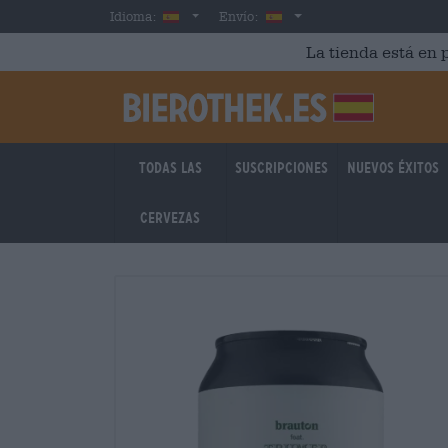
Skip to main content
Spanish
España
Idioma:
Envío:
La tienda está en p
Todas las
Suscripciones
Nuevos éxitos
cervezas