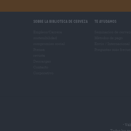
Sobre la biblioteca de cerveza
Te ayudamos
Empleos/Carrera
Seminarios de cervez
sostenibilidad
Métodos de pago
compromiso social
Envío
/
Internacional
Prensa
Preguntas más frecue
revista
Descargas
Contacto
Corporativo
Váli
*
Todos los pr