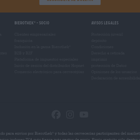
Bierothek
- Socio
Avisos legales
®
a
Clientes empresariales
Protección juvenil
franquicia
depósito
Inclusión en la gama Bierothek
Condiciones
®
ntes
B2B y B2F
Derecho a retirada
Plataforma de impuestos especiales
imprimir
Inicio de sesión del distribuidor Hopnet
protección de Datos
Comercio electrónico para cervecерías
Opiniones de los usuarios
Declaración de accesibilid
do para envíos por Bierothek
y todas las cervecerías participantes del market
®
ecios incluyen IVA más fianza más gastos de envío. Envío gratuito sólo dentro