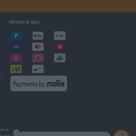
Métodos de pago
ad
place
 de Alemania.