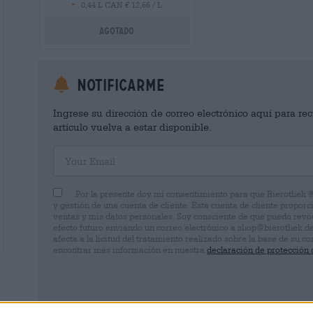
-
0,44 L CAN € 12,66 / L
Agotado
Notificarme
Ingrese su dirección de correo electrónico aquí para rec
artículo vuelva a estar disponible.
Your Email
Por la presente doy mi consentimiento para que Bierothek 
y gestión de una cuenta de cliente. Esta cuenta de cliente proporc
ventas y mis datos personales. Soy consciente de que puedo rev
efecto futuro enviando un correo electrónico a shop@bierothek.d
afecta a la licitud del tratamiento realizado sobre la base de su
encontrar más información en nuestra
declaración de protección 