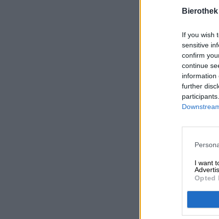
Bierothek
If you wish 
sensitive in
confirm you
continue se
information 
further disc
participants
Downstream 
Persona
I want 
Advertis
Opted 