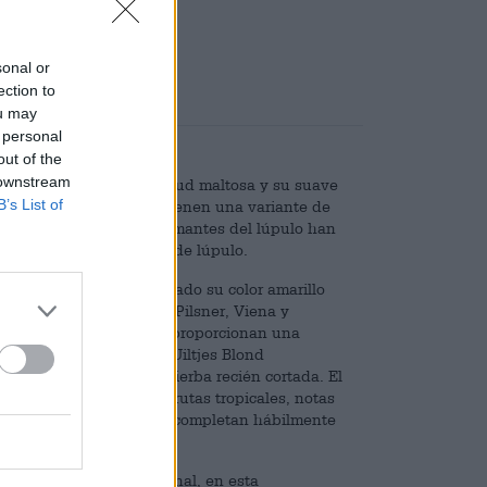
,25
sonal or
ection to
(0)
ou may
 personal
out of the
 downstream
ura especiada, su plenitud maltosa y su suave
B’s List of
gica y los Países Bajos tienen una variante de
xcepcionales cerveceros amantes del lúpulo han
s expresivas variedades de lúpulo.
 a la mesa y toma prestado su color amarillo
a. Además de las maltas Pilsner, Viena y
riedades Saaz y Magnum proporcionan una
rtan un suave amargor. Uiltjes Blond
cálidas y un toque de hierba recién cortada. El
lengua una sinfonía de frutas tropicales, notas
speciada y la ligera malta completan hábilmente
frente al Blond tradicional, en esta