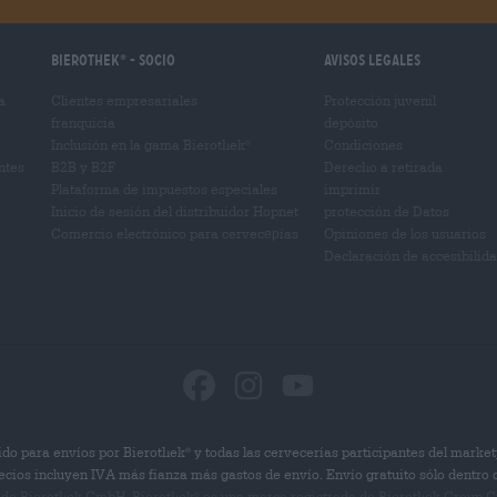
Bierothek
- Socio
Avisos legales
®
a
Clientes empresariales
Protección juvenil
franquicia
depósito
Inclusión en la gama Bierothek
Condiciones
®
ntes
B2B y B2F
Derecho a retirada
Plataforma de impuestos especiales
imprimir
Inicio de sesión del distribuidor Hopnet
protección de Datos
Comercio electrónico para cervecерías
Opiniones de los usuarios
Declaración de accesibilid
do para envíos por Bierothek
y todas las cervecerías participantes del market
®
ecios incluyen IVA más fianza más gastos de envío. Envío gratuito sólo dentro
 de Bierothek GmbH. Bierothek
es una marca registrada de Bierothek Group G
®