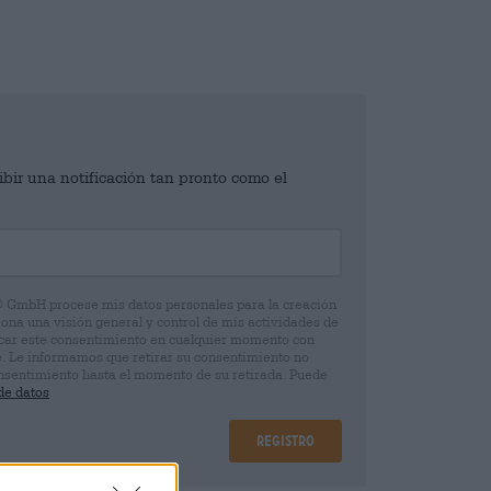
ibir una notificación tan pronto como el
® GmbH procese mis datos personales para la creación
iona una visión general y control de mis actividades de
ocar este consentimiento en cualquier momento con
e. Le informamos que retirar su consentimiento no
 consentimiento hasta el momento de su retirada. Puede
de datos
Registro