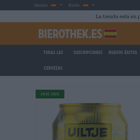
Skip to main content
Spanish
España
Idioma:
Envío:
La tienda está en p
Todas las
Suscripciones
Nuevos éxitos
cervezas
28.01.2026