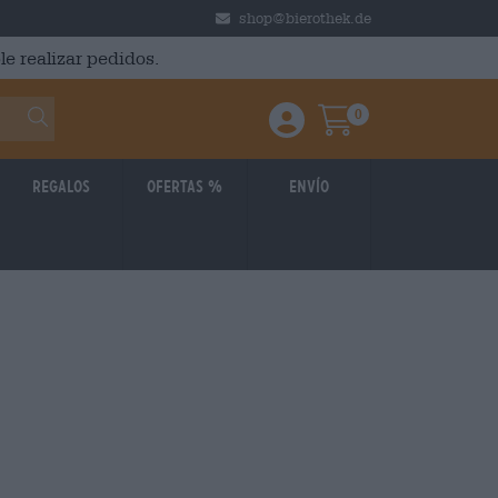
shop@bierothek.de
le realizar pedidos.
0
Einloggen / Anmelden
Warenkorb
Regalos
Ofertas %
Envío
026