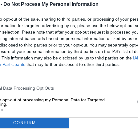
 -
Do Not Process My Personal Information
* Los precios incluyen el IVA legal más.
Envío
más
depósito
€ 0
* Los precios incluyen el impuesto al consumo.
to opt-out of the sale, sharing to third parties, or processing of your per
formation for targeted advertising by us, please use the below opt-out s
Descripción
Información
Opiniones de los usuarios
r selection. Please note that after your opt-out request is processed y
eing interest-based ads based on personal information utilized by us or
disclosed to third parties prior to your opt-out. You may separately opt-
losure of your personal information by third parties on the IAB’s list of
The Blond es un clásico belga que encanta con su levad
. This information may also be disclosed by us to third parties on the
IA
sensación en boca. La mayoría de las cervecerías de Bél
Participants
that may further disclose it to other third parties.
esta en su surtido, incluida la Uiltje de Haarlem. Los e
puesto su propio sello en el estilo combinándolo con do
La cerveza aporta un buen contenido de alcohol del 6,0%
soleado y su textura aterciopelada de tres tipos de malt
l Data Processing Opt Outs
Munich, el equipo elaboró toneladas de lúpulo: las va
to opt-out of processing my Personal Data for Targeted
explosión de sabor afrutado en la lengua y también apo
ing.
desprende un tentador aroma a frutas jugosas, especias 
In
sabor inicial va en la misma dirección y despliega en la 
cítricas picantes, frutos secos y hierbas. La levadura e
CONFIRM
el aroma.
Aunque los lúpulos tienden a jugar un papel secundario 