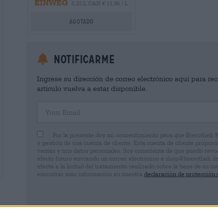
EINWEG
0,33 L CAN € 11,36 / L
Agotado
Notificarme
Ingrese su dirección de correo electrónico aquí para rec
artículo vuelva a estar disponible.
Your Email
Por la presente doy mi consentimiento para que Bierothek 
y gestión de una cuenta de cliente. Esta cuenta de cliente proporc
ventas y mis datos personales. Soy consciente de que puedo rev
efecto futuro enviando un correo electrónico a shop@bierothek.d
afecta a la licitud del tratamiento realizado sobre la base de su
encontrar más información en nuestra
declaración de protección 