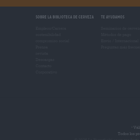
Sobre la biblioteca de cerveza
Te ayudamos
Empleos/Carrera
Seminarios de cervez
sostenibilidad
Métodos de pago
compromiso social
Envío
/
Internacional
Prensa
Preguntas más frecue
revista
Descargas
Contacto
Corporativo
Váli
*
Todos los pr
© 2026 La Bierothek
es un producto
®