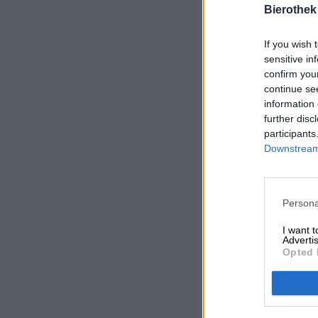
Bierothek
If you wish 
sensitive in
confirm you
continue se
information 
further disc
participants
Downstream 
Persona
I want 
Advertis
Opted 