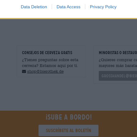
interpretación son claramente el centro de atención y 
Data Deletion
Data Access
Privacy Policy
perfectamente con platos abundantes. Nuestro favorito: l
con crema fresca, cebolla y tocino ahumado.
CONSEJOS DE CERVEZA GRATIS
minoristas o restau
¿Tienes preguntas sobre esta
¿Quieres comprar c
cerveza? Estamos aquí por tí.
mayores más barata
shop@bierothek.de
grosshandel@bier
¡Sube a bordo!
Suscríbete al boletín