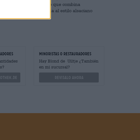
forman una bebida bebible que combina
a clásica tarta flambeada al estilo alsaciano
radores
minoristas o restauradores
antidades
Hay Blond de Uiltje ¿También
s?
en mi sucursal?
othek.de
Revisalo ahora