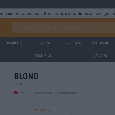
roceso de renovación. Por lo tanto, actualmente no es posib
Paquetes
Cerveza
Cervecerías
Estilos de
Exclusiva
cerveza
blond
28.01.2026
28.01.2
Uiltje
Artículo actualmente no disponible
€ 3,99