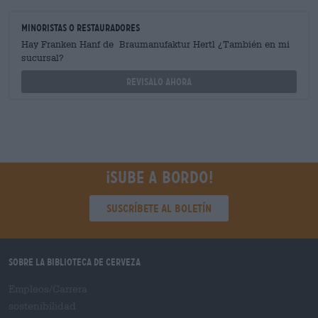
minoristas o restauradores
Hay Franken Hanf de Braumanufaktur Hertl ¿También en mi
sucursal?
Revisalo ahora
¡Sube a bordo!
Suscríbete al boletín
Sobre la biblioteca de cerveza
Empleos/Carrera
sostenibilidad