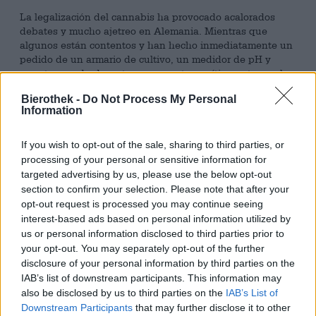
La legalización del cannabis ha provocado acalorados
debates y mucho ajetreo en Alemania. Mientras que
algunos están contentos y han hecho inmediatamente un
pedido de un armario de cultivo, un medidor de pH y
macetas cuadradas, otros se muestran críticos y temen las
consecuencias. En Bierothek
nos atenemos al lema
®
Bierothek -
Do Not Process My Personal
“espera y bebe cerveza”.
Information
La bebida perfecta para sentarse y esperar proviene de la
pluma del excepcional maestro cervecero David Hertl de
If you wish to opt-out of the sale, sharing to third parties, or
la cervecería Hertl: el loco Franke es conocido por sus
processing of your personal or sensitive information for
inusuales creaciones de cerveza y, por supuesto, está
targeted advertising by us, please use the below opt-out
entre los primeros en ver el cannabis como una
section to confirm your selection. Please note that after your
oportunidad para elaborar cerveza. Debido a que la
opt-out request is processed you may continue seeing
experiencia de David incluye conos y no cogollos, los
interest-based ads based on personal information utilized by
equipos de Grasshopper Crew y HempAge lo apoyaron en
us or personal information disclosed to third parties prior to
calidad de asesor. Juntos eligieron una variedad que
your opt-out. You may separately opt-out of the further
entra en la categoría de cáñamo industrial y no tiene
disclosure of your personal information by third parties on the
propiedades psicoactivas. ¡Hubiera sido demasiado
IAB’s list of downstream participants. This information may
bueno!
also be disclosed by us to third parties on the
IAB’s List of
En cambio, la planta desprende un fino aroma que
Downstream Participants
that may further disclose it to other