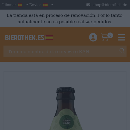
Skip to main content
Spanish
España
Idioma:
Envío:
shop@bierothek.de
La tienda está en proceso de renovación. Por lo tanto,
actualmente no es posible realizar pedidos.
0
Einloggen / An
Warenkor
M