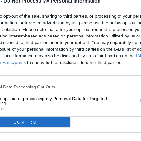
 -
Do Not Process My Personal Information
* Los precios incluyen el IVA legal más.
Envío
más
depósito
€ 0
* Los precios incluyen el impuesto al consumo.
to opt-out of the sale, sharing to third parties, or processing of your per
formation for targeted advertising by us, please use the below opt-out s
r selection. Please note that after your opt-out request is processed y
Descripción
Información
Opiniones de los usuarios
eing interest-based ads based on personal information utilized by us or
disclosed to third parties prior to your opt-out. You may separately opt-
losure of your personal information by third parties on the IAB’s list of
Garage Beer, una cervecería de Barcelona, vive y respir
. This information may also be disclosed by us to third parties on the
IA
día, su primer pensamiento por la mañana y el último po
Participants
that may further disclose it to other third parties.
conversación apasionado no solo en el trabajo, sino ta
compartir su entusiasmo ardiente, el equipo elabora la c
cervecería organiza un gran festival cervecero en su c
cervecero que atrae a cervecerías de todo el mundo para
l Data Processing Opt Outs
celebrar. Esta ocasión festiva reúne a innumerables pro
en la industria cervecera se conoce como una colaboraci
to opt-out of processing my Personal Data for Targeted
ing.
dos o más cervecerías con el objetivo de producir una c
In
Garage Beer y la cervecería mexicana Compañía Cervece
últimos años y unieron fuerzas nuevamente este año. El
CONFIRM
potente cerveza India Pale Ale infusionada con lúpulos C
La bebida, densamente turbia y de color dorado pálido, h