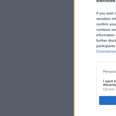
Bierothek
If you wish 
sensitive in
confirm you
continue se
information 
further disc
participants
Downstream 
Persona
I want 
Advertis
Opted 