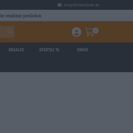
shop@bierothek.de
le realizar pedidos.
0
Einloggen / Anmelden
Warenkorb
Regalos
Ofertas %
Envío
: 3,99