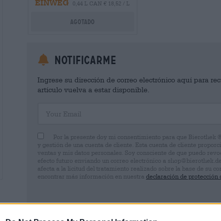
EINWEG
0,44 L CAN € 18,52 / L
Agotado
Notificarme
Ingrese su dirección de correo electrónico aquí para rec
artículo vuelva a estar disponible.
Your Email
Por la presente doy mi consentimiento para que Bierothek 
y gestión de una cuenta de cliente. Esta cuenta de cliente proporc
ventas y mis datos personales. Soy consciente de que puedo rev
efecto futuro enviando un correo electrónico a shop@bierothek.d
afecta a la licitud del tratamiento realizado sobre la base de su
encontrar más información en nuestra
declaración de protección 