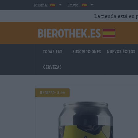
Skip to main content
Spanish
España
Idioma:
Envío:
La tienda está en p
Todas las
Suscripciones
Nuevos éxitos
cervezas
Untappd: 3,99