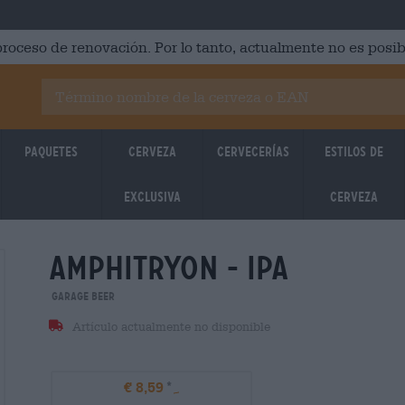
roceso de renovación. Por lo tanto, actualmente no es posib
Paquetes
Cerveza
Cervecerías
Estilos de
Exclusiva
cerveza
amphitryon - ipa
Untappd: 3,99
Untappd
Garage Beer
Artículo actualmente no disponible
€ 8,59