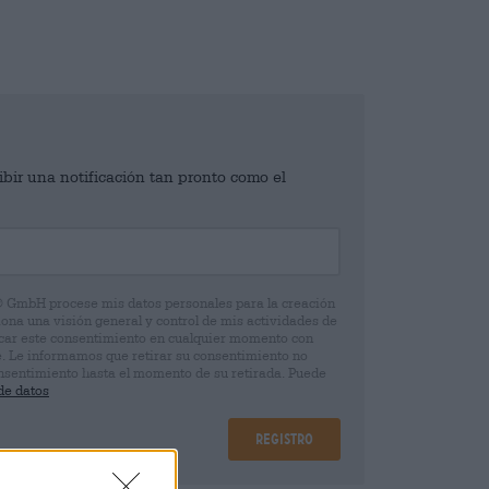
ibir una notificación tan pronto como el
® GmbH procese mis datos personales para la creación
iona una visión general y control de mis actividades de
ocar este consentimiento en cualquier momento con
e. Le informamos que retirar su consentimiento no
 consentimiento hasta el momento de su retirada. Puede
de datos
Registro