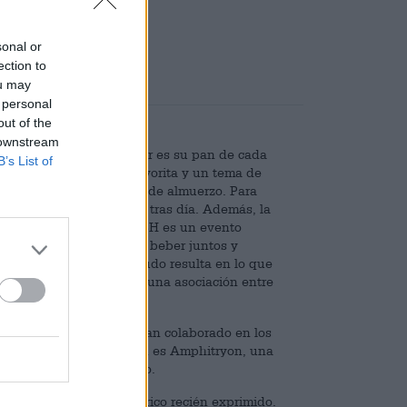
,25
sonal or
ection to
ou may
(0)
 personal
out of the
 downstream
a cerveza. El néctar ámbar es su pan de cada
B’s List of
r la noche, su bebida favorita y un tema de
mbién durante las pausas de almuerzo. Para
erveza más deliciosa día tras día. Además, la
iudad natal cada año. MASH es un evento
 mostrar sus creaciones, beber juntos y
fesionales, lo que a menudo resulta en lo que
ón. Una colaboración es una asociación entre
erveza conjunta.
ra Hércules SA de CV han colaborado en los
 fruto de su colaboración es Amphitryon, una
itra, Eclipse y El Dorado.
uele y sabe a cóctel cítrico recién exprimido.