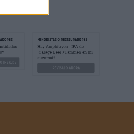
grosamente bebible.
radores
minoristas o restauradores
antidades
Hay Amphitryon - IPA de
s?
Garage Beer ¿También en mi
sucursal?
othek.de
Revisalo ahora