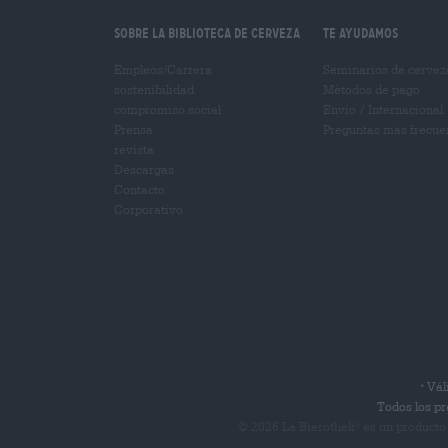
Sobre la biblioteca de cerveza
Te ayudamos
Empleos/Carrera
Seminarios de cervez
sostenibilidad
Métodos de pago
compromiso social
Envío
/
Internacional
Prensa
Preguntas más frecue
revista
Descargas
Contacto
Corporativo
Váli
*
Todos los pr
© 2026 La Bierothek
es un producto
®