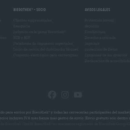
Bierothek
- Socio
Avisos legales
®
a
Clientes empresariales
Protección juvenil
franquicia
depósito
Inclusión en la gama Bierothek
Condiciones
®
ntes
B2B y B2F
Derecho a retirada
Plataforma de impuestos especiales
imprimir
Inicio de sesión del distribuidor Hopnet
protección de Datos
Comercio electrónico para cervecерías
Opiniones de los usuarios
Declaración de accesibilid
do para envíos por Bierothek
y todas las cervecerías participantes del market
®
ecios incluyen IVA más fianza más gastos de envío. Envío gratuito sólo dentro
 de Bierothek GmbH. Bierothek
es una marca registrada de Bierothek Group G
®