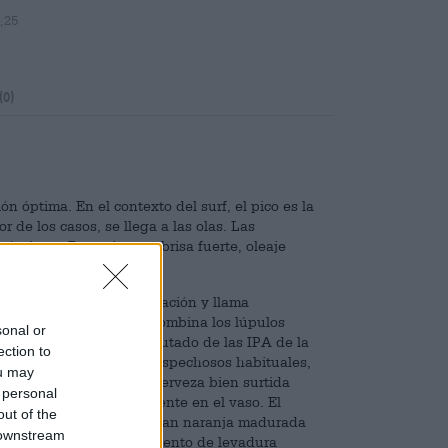
,25
(0)
n óptima. En el contexto del surf, el pico es la
or de los casos, se llega a las olas. Las
óptimas. Buen tiempo, brisa fuerte, oleaje
 agua.
Hawaii para su última creación y llama
Double India Pale Ale combina los lúpulos
sonal or
bio y exuberantemente afrutado de las IPA de la
ection to
 lúpulo, además de los sospechosos habituales,
ou may
 forma de extracto. La cerveza bien surtida
 personal
dades de amargor crujiente en el vaso. El
out of the
otas frutales y le presentan naranja madurada
 downstream
ngibre. Un fuerte condimento de levadura