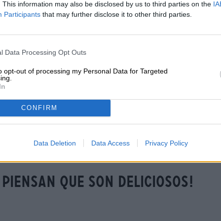
. This information may also be disclosed by us to third parties on the
IA
completa hábilmente el panorama general.
Participants
that may further disclose it to other third parties.
Originalmente, el equipo preparó este éxito exclusivam
sacárselo de la cabeza, tuvieron que compartir la obra m
l Data Processing Opt Outs
to opt-out of processing my Personal Data for Targeted
ing.
In
CONSEJOS DE CERVEZA GRATIS
minoristas o restau
¿Tienes preguntas sobre esta
¿Quieres comprar c
CONFIRM
cerveza? Estamos aquí por tí.
mayores más barata
shop@bierothek.de
grosshandel@bier
Data Deletion
Data Access
Privacy Policy
 piensan que son deliciosos!