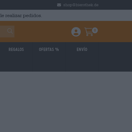
shop@bierothek.de
le realizar pedidos.
0
Einloggen / Anmelden
Warenkorb
Regalos
Ofertas %
Envío