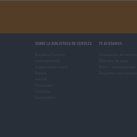
Sobre la biblioteca de cerveza
Te ayudamos
Empleos/Carrera
Seminarios de cervez
sostenibilidad
Métodos de pago
compromiso social
Envío
/
Internacional
Prensa
Preguntas más frecue
revista
Descargas
Contacto
Corporativo