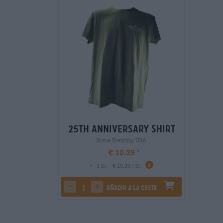
25th Anniversary Shirt
Stone Brewing USA
€ 10,39
-
1 St. - € 10,39 / St.
añadir a la cesta
decrease quantity
increase quantity