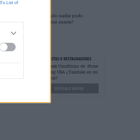
B’s List of
ente para ellos. Pero cuando nadie pudo
aestra con su público. ¡Qué suerte!
radores
minoristas o restauradores
antidades
Hay Peak Conditions de Stone
s?
Brewing USA ¿También en mi
sucursal?
othek.de
Revisalo ahora