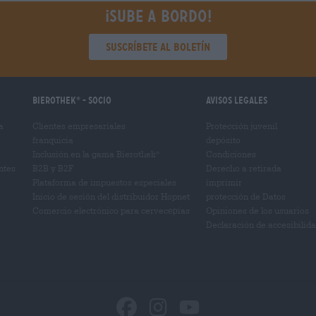
¡Sube a bordo!
Suscríbete al boletín
Bierothek
- Socio
Avisos legales
®
a
Clientes empresariales
Protección juvenil
franquicia
depósito
Inclusión en la gama Bierothek
Condiciones
®
ntes
B2B y B2F
Derecho a retirada
Plataforma de impuestos especiales
imprimir
Inicio de sesión del distribuidor Hopnet
protección de Datos
Comercio electrónico para cervecерías
Opiniones de los usuarios
Declaración de accesibilid