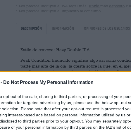
* Los precios incluyen el IVA legal más.
Envío
más
depósito
€ 0
* Los precios incluyen el impuesto al consumo.
Descripción
Información
Opiniones de los usuarios
Estilo de cerveza: Hazy Double IPA
Peak Condition traducido significa algo así como condició
parte más alta de la ola: la cresta sobre la que, en el mej
condiciones máximas son la acumulación de condiciones 
fuerte, sol, temperaturas agradables y poco tráfico en el
 -
Do Not Process My Personal Information
La cervecería Stone se inspiró en la cultura del surf de 
apropiadamente a su cerveza Peak Conditions. La Hazy 
to opt-out of the sale, sharing to third parties, or processing of your per
aromáticos de la costa oeste con el carácter fuerte, tur
formation for targeted advertising by us, please use the below opt-out s
costa este. Para darle un toque afrutado a tu bomba de
r selection. Please note that after your opt-out request is processed y
se pusieron en la tetera maracuyá, naranja y guayaba en
eing interest-based ads based on personal information utilized by us or
aporta un enorme contenido de alcohol del 8,1% y 55 uni
disclosed to third parties prior to your opt-out. You may separately opt-
aroma y el sabor de DIPA se caracterizan por intensas n
losure of your personal information by third parties on the IAB’s list of
al sol, guayaba exótica, mango dorado y un toque de je