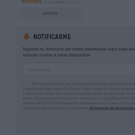
EINWEG
0,36 L CAN € 14,78 / L
Agotado
Notificarme
Ingrese su dirección de correo electrónico aquí para rec
artículo vuelva a estar disponible.
Your Email
Por la presente doy mi consentimiento para que Bierothek 
y gestión de una cuenta de cliente. Esta cuenta de cliente proporc
ventas y mis datos personales. Soy consciente de que puedo rev
efecto futuro enviando un correo electrónico a shop@bierothek.d
afecta a la licitud del tratamiento realizado sobre la base de su
encontrar más información en nuestra
declaración de protección 