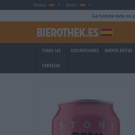
Skip to main content
Spanish
España
Idioma:
Envío:
La tienda está en p
Todas las
Suscripciones
Nuevos éxitos
cervezas