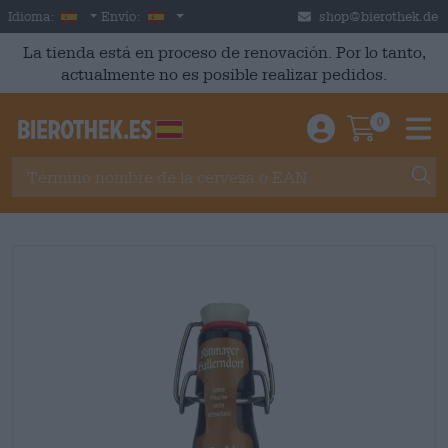
Skip to main content
Spanish
España
Idioma:
Envío:
shop@bierothek.de
La tienda está en proceso de renovación. Por lo tanto,
actualmente no es posible realizar pedidos.
0
Einloggen / An
Warenkor
M