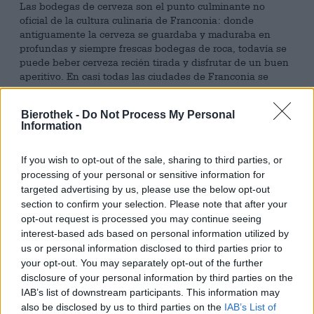
Las bodegas de cerveza son el punto culminante no
oficial de la cultura culinaria de Franconia: donde
antiguamente la cerveza se guardaba y maduraba en
profundas y siempre frescas bodegas de roca, todavía se
puede beber cerveza recién tirada y disfrutar de un buen
aperitivo. En casi todas las ciudades de Franconia se
pueden encontrar cervecerías al aire libre y bodegas, y el
visitante ávido de cerveza tiene una gran variedad de
Bierothek -
Do Not Process My Personal
lugares diferentes para elegir. La mayoría de las terrazas
Information
y jardines ofrecen lugares con sombra bajo espesos y
viejos castaños y le tientan con pan crujiente del horno de
If you wish to opt-out of the sale, sharing to third parties, or
piedra, especialidades de embutidos caseros, quesos
encurtidos, buena mostaza y su propia versión de una
processing of your personal or sensitive information for
abundante cerveza de bodega
.
targeted advertising by us, please use the below opt-out
section to confirm your selection. Please note that after your
Un ejemplo especialmente sabroso de esta categoría es el
opt-out request is processed you may continue seeing
Hallerndorfer Kellerbier de Rittmayer. La cervecería de
interest-based ads based on personal information utilized by
Franconia cuenta con dos cervecerías que cautivan con
us or personal information disclosed to third parties prior to
un ambiente acogedor, una bolera y delicias culinarias
your opt-out. You may separately opt-out of the further
sencillas. La cerveza de bodega corona cada visita y
disclosure of your personal information by third parties on the
resulta refrescante incluso en los días calurosos con su
IAB’s list of downstream participants. This information may
composición de fruta madura, el dulzor de malta
also be disclosed by us to third parties on the
IAB’s List of
finamente tostada y elegantes notas de lúpulo. La malta