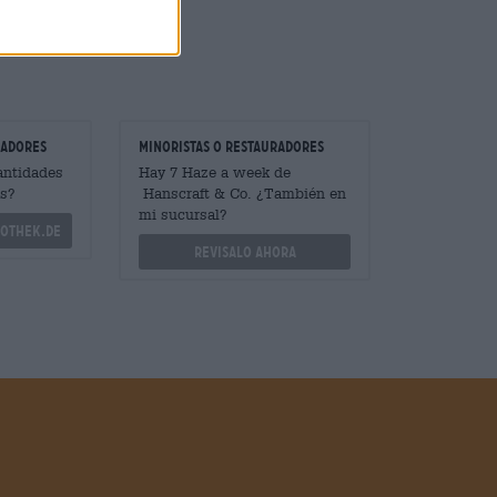
radores
minoristas o restauradores
antidades
Hay 7 Haze a week de
s?
Hanscraft & Co. ¿También en
mi sucursal?
othek.de
Revisalo ahora