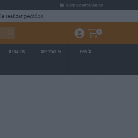
shop@bierothek.de
le realizar pedidos.
0
Einloggen / Anmelden
Warenkorb
Regalos
Ofertas %
Envío