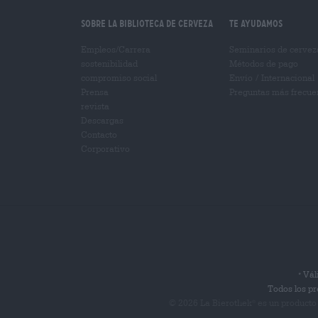
Sobre la biblioteca de cerveza
Te ayudamos
Empleos/Carrera
Seminarios de cervez
sostenibilidad
Métodos de pago
compromiso social
Envío
/
Internacional
Prensa
Preguntas más frecue
revista
Descargas
Contacto
Corporativo
Váli
*
Todos los pr
© 2026 La Bierothek
es un producto
®