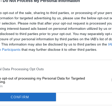
 -
Do Not Process My Personal Information
* Los precios incluyen el IVA legal más.
Envío
más
depósito
€ 0
* Los precios incluyen el impuesto al consumo.
to opt-out of the sale, sharing to third parties, or processing of your per
formation for targeted advertising by us, please use the below opt-out s
r selection. Please note that after your opt-out request is processed y
Descripción
Información
Opiniones de los usuarios
eing interest-based ads based on personal information utilized by us or
disclosed to third parties prior to your opt-out. You may separately opt-
losure of your personal information by third parties on the IAB’s list of
La semana tiene siete días, Roma fue construida sobre sie
. This information may also be disclosed by us to third parties on the
IA
solo golpe, Blancanieves vivió con los siete enanos, el 
Participants
that may further disclose it to other third parties.
cuervos pendencieros, siete maravillas del mundo. ya er
predica siete pecados capitales, las antiguas historias 
mares, los gatos tienen siete vidas, siete esquinas simb
mundo siete es un número de la suerte, en otras no, en 
l Data Processing Opt Outs
Apolo y en el atletismo olímpico existe el heptatlón. Poc
to opt-out of processing my Personal Data for Targeted
No sabemos si esta fue la razón por la que Christian, de 
ing.
In
diferentes de lúpulo en la receta de su última New Eng
quedó muy bien. Su 7 Haze A Week contiene la magia c
Saphir, Cascade, Simcoe, Mosaic y Comet, un septeto q
CONFIRM
piña, mango, maracuyá, melocotón y papaya. Un suave 
aromas.