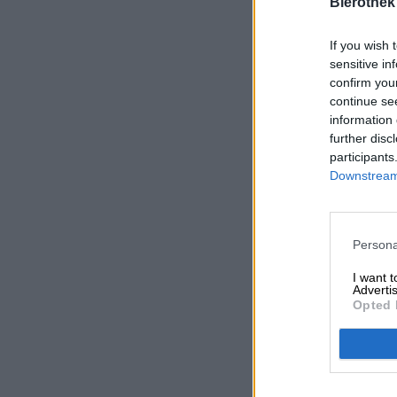
Bierothek
If you wish 
sensitive in
confirm you
continue se
information 
further disc
participants
Downstream 
Persona
I want 
Advertis
Opted 