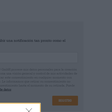
ibir una notificación tan pronto como el
® GmbH procese mis datos personales para la creación
iona una visión general y control de mis actividades de
ocar este consentimiento en cualquier momento con
e. Le informamos que retirar su consentimiento no
 consentimiento hasta el momento de su retirada. Puede
de datos
Registro