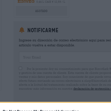
EINWEG
0,44 L CAN € 12,59 / L
Agotado
Notificarme
Ingrese su dirección de correo electrónico aquí para rec
artículo vuelva a estar disponible.
Your Email
Por la presente doy mi consentimiento para que Bierothek 
y gestión de una cuenta de cliente. Esta cuenta de cliente proporc
ventas y mis datos personales. Soy consciente de que puedo rev
efecto futuro enviando un correo electrónico a shop@bierothek.d
afecta a la licitud del tratamiento realizado sobre la base de su
encontrar más información en nuestra
declaración de protección 