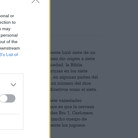
,25
sonal or
ection to
ou may
(0)
 personal
out of the
 downstream
te colinas, el sastre valiente hirió siete de un
B’s List of
genio de los hermanos Grimm dio origen a siete
an conocidos en la antigüedad, la Biblia
de marineros cuentan aventuras en los siete
olizan el descanso eterno, en algunas partes del
la antigua Roma Siete es un número del dios
os números son tan significativos como el siete.
Hanscraft & Co., eligió siete variedades
land IPA. Lo que sí sabemos es que la cerveza
ombinada de las variedades Bru 1, Cashmere,
ue proporciona notas con mucho cuerpo de
amargor completa hábilmente los jugosos