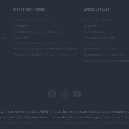
Bierothek
- Socio
Avisos legales
®
a
Clientes empresariales
Protección juvenil
franquicia
depósito
Inclusión en la gama Bierothek
Condiciones
®
ntes
B2B y B2F
Derecho a retirada
Plataforma de impuestos especiales
imprimir
Inicio de sesión del distribuidor Hopnet
protección de Datos
Comercio electrónico para cervecерías
Opiniones de los usuarios
Declaración de accesibilid
do para envíos por Bierothek
y todas las cervecerías participantes del market
®
ecios incluyen IVA más fianza más gastos de envío. Envío gratuito sólo dentro
 de Bierothek GmbH. Bierothek
es una marca registrada de Bierothek Group G
®