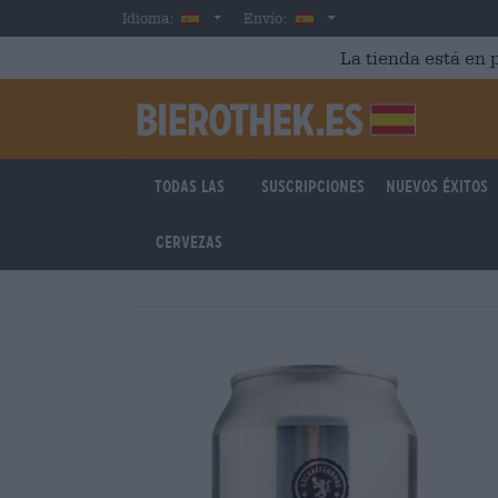
Skip to main content
Spanish
España
Idioma:
Envío:
La tienda está en p
Todas las
Suscripciones
Nuevos éxitos
cervezas