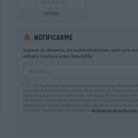
-
1 St. € 20,59 / St.
Agotado
Notificarme
Ingrese su dirección de correo electrónico aquí para rec
artículo vuelva a estar disponible.
Your Email
Por la presente doy mi consentimiento para que Bierothek 
y gestión de una cuenta de cliente. Esta cuenta de cliente proporc
ventas y mis datos personales. Soy consciente de que puedo rev
efecto futuro enviando un correo electrónico a shop@bierothek.d
afecta a la licitud del tratamiento realizado sobre la base de su
encontrar más información en nuestra
declaración de protección 