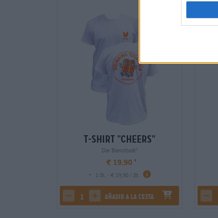
T-Shirt "Cheers"
Die Bierothek
®
€ 19,90
-
1 St. - € 19,90 / St.
añadir a la cesta
decrease quantity
increase quantity
dec