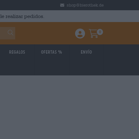
shop@bierothek.de
le realizar pedidos.
0
Einloggen / Anmelden
Warenkorb
Regalos
Ofertas %
Envío