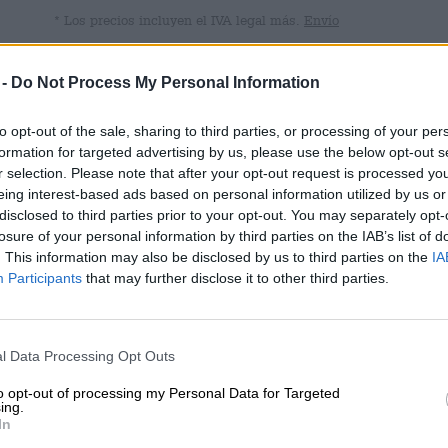
* Los precios incluyen el IVA legal más.
Envío
Descripción
Información
Opiniones de los usuarios
 -
Do Not Process My Personal Information
to opt-out of the sale, sharing to third parties, or processing of your per
Dark Heather Grey
formation for targeted advertising by us, please use the below opt-out s
r selection. Please note that after your opt-out request is processed y
eing interest-based ads based on personal information utilized by us or
disclosed to third parties prior to your opt-out. You may separately opt-
CONSEJOS DE CERVEZA GRATIS
minoristas o restau
losure of your personal information by third parties on the IAB’s list of
¿Tienes preguntas sobre esta
¿Quieres comprar c
. This information may also be disclosed by us to third parties on the
IA
cerveza? Estamos aquí por tí.
mayores más barata
shop@bierothek.de
Participants
that may further disclose it to other third parties.
grosshandel@bier
l Data Processing Opt Outs
 piensan que son deliciosos!
to opt-out of processing my Personal Data for Targeted
ing.
In