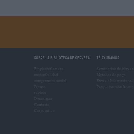
Sobre la biblioteca de cerveza
Te ayudamos
Empleos/Carrera
Seminarios de cervez
sostenibilidad
Métodos de pago
compromiso social
Envío
/
Internacional
Prensa
Preguntas más frecue
revista
Descargas
Contacto
Corporativo