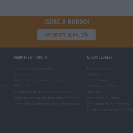
¡Sube a bordo!
Suscríbete al boletín
Bierothek
- Socio
Avisos legales
®
a
Clientes empresariales
Protección juvenil
franquicia
depósito
Inclusión en la gama Bierothek
Condiciones
®
ntes
B2B y B2F
Derecho a retirada
Plataforma de impuestos especiales
imprimir
Inicio de sesión del distribuidor Hopnet
protección de Datos
Comercio electrónico para cervecерías
Opiniones de los usuarios
Declaración de accesibilid