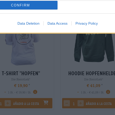
CONFIRM
Data Deletion
Data Access
Privacy Policy
T-Shirt "Hopfen"
Hoodie Hopfenheld
Die Bierothek
Die Bierothek
®
®
€ 19,90
€ 41,09
-
-
1 St. - € 19,90 / St.
1 St. - € 41,09 / St.
añadir a la cesta
añadir a la cesta
rease quantity
increase quantity
decrease quantity
increase quantity