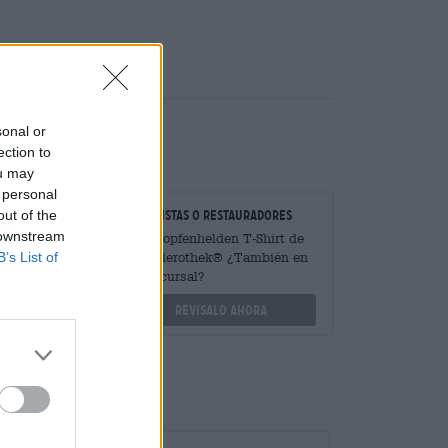
(0)
sonal or
ection to
ou may
 personal
out of the
radores
minoristas o restauradores
 downstream
antidades
Hay Hopfenhelden T-Shirt de
B’s List of
s?
Die Bierothek® ¿También en
mi sucursal?
othek.de
Revisalo ahora