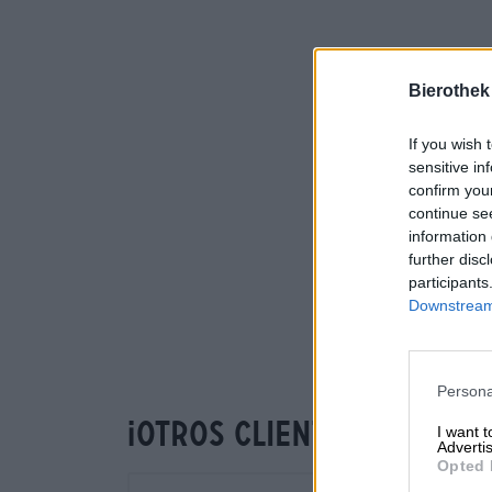
Bierothek
If you wish 
sensitive in
confirm you
continue se
information 
further disc
participants
Downstream 
Persona
¡Otros clientes también
I want 
Advertis
Opted 