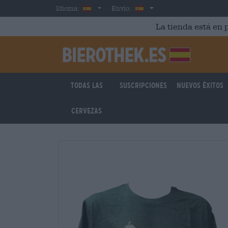
Skip to main content
Spanish
España
Idioma:
Envío:
La tienda está en p
Todas las
Suscripciones
Nuevos éxitos
cervezas