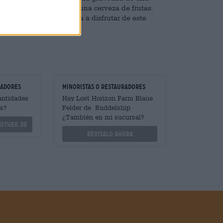
la ligereza veraniega de una cerveza de frutas.
itros de capacidad invita a disfrutar de este
radores
minoristas o restauradores
antidades
Hay Lost Horizon Farm Blaue
s?
Felder de Buddelship
¿También en mi sucursal?
othek.de
Revisalo ahora