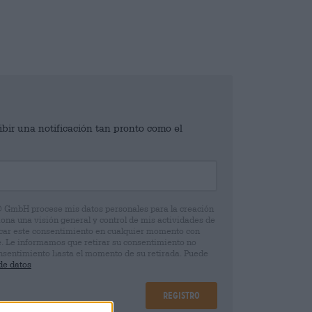
ibir una notificación tan pronto como el
® GmbH procese mis datos personales para la creación
iona una visión general y control de mis actividades de
ocar este consentimiento en cualquier momento con
e. Le informamos que retirar su consentimiento no
 consentimiento hasta el momento de su retirada. Puede
de datos
Registro