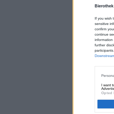
Bierothek
If you wish 
sensitive in
confirm you
continue se
information 
further disc
participants
Downstream 
Persona
I want 
Advertis
Opted 