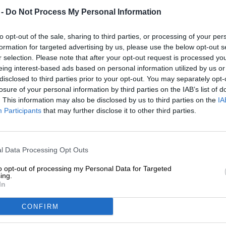
 -
Do Not Process My Personal Information
* Los precios incluyen el IVA legal más.
Envío
más
depósito
€ 0
* Los precios incluyen el impuesto al consumo.
to opt-out of the sale, sharing to third parties, or processing of your per
formation for targeted advertising by us, please use the below opt-out s
r selection. Please note that after your opt-out request is processed y
Descripción
Información
Opiniones de los usuarios
eing interest-based ads based on personal information utilized by us or
disclosed to third parties prior to your opt-out. You may separately opt-
losure of your personal information by third parties on the IAB’s list of
Blue Fields es un sueño febril afrutado que nos trae Lo
. This information may also be disclosed by us to third parties on the
IA
lúpulo, cebada y malta de trigo, sino también una gran
Participants
that may further disclose it to other third parties.
las moras recién cosechados, que fueron cultivados y re
la cervecería, hacen de esta cerveza algo muy especial, p
una gama de cervezas con edades comprendidas entre 3 
l Data Processing Opt Outs
El resultado final es que fluye en el vaso del color del 
exuberante aroma de las frutas calentadas por el sol s
to opt-out of processing my Personal Data for Targeted
bebida inicial revela un cuerpo potente con una graduac
ing.
In
proporciona una base suave que combina perfectamente 
Felder sabe a cereales ligeramente tostados, arándanos,
vainilla. Un ácido afrutado completa armoniosamente lo
CONFIRM
Lost Horizon Farm Blaue Felder 2024 es una delicia fru