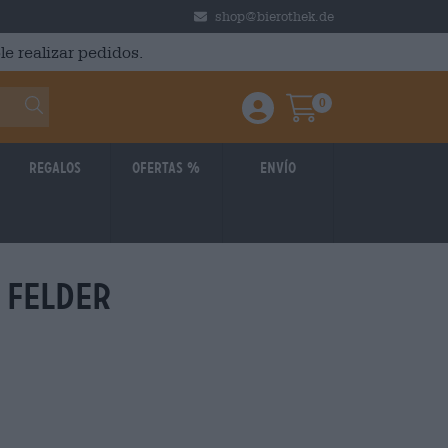
shop@bierothek.de
le realizar pedidos.
0
Einloggen / Anmelden
Warenkorb
Regalos
Ofertas %
Envío
 felder