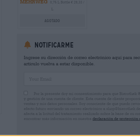
MEHRWEG
0,75 L Bottle € 28,33 /
L
Agotado
Notificarme
Ingrese su dirección de correo electrónico aquí para rec
artículo vuelva a estar disponible.
Your Email
Por la presente doy mi consentimiento para que Bierothek 
y gestión de una cuenta de cliente. Esta cuenta de cliente proporc
ventas y mis datos personales. Soy consciente de que puedo rev
efecto futuro enviando un correo electrónico a shop@bierothek.d
afecta a la licitud del tratamiento realizado sobre la base de su
encontrar más información en nuestra
declaración de protección 