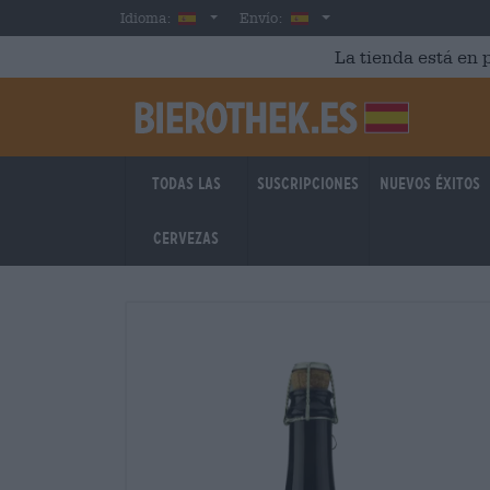
Skip to main content
Spanish
España
Idioma:
Envío:
La tienda está en p
Todas las
Suscripciones
Nuevos éxitos
cervezas