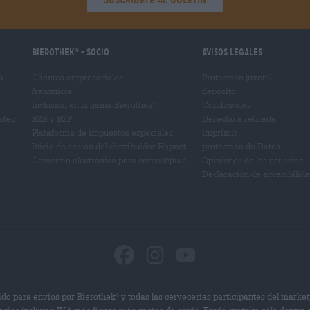
Bierothek
- Socio
Avisos legales
®
a
Clientes empresariales
Protección juvenil
franquicia
depósito
Inclusión en la gama Bierothek
Condiciones
®
ntes
B2B y B2F
Derecho a retirada
Plataforma de impuestos especiales
imprimir
Inicio de sesión del distribuidor Hopnet
protección de Datos
Comercio electrónico para cervecерías
Opiniones de los usuarios
Declaración de accesibilid
do para envíos por Bierothek
y todas las cervecerías participantes del market
®