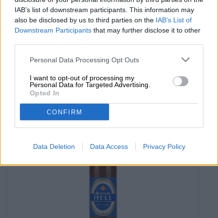
Cervezas Bock | Cerveza de Franconia
IAB’s list of downstream participants. This information may
keesmann bock
also be disclosed by us to third parties on the
IAB’s List of
Keesmann Bräu
Downstream Participants
that may further disclose it to other
(2)
100%
third parties.
€ 3,69
Personal Data Processing Opt Outs
MEHRWEG
0,50 L Bottle - € 7,38 / LTR
I want to opt-out of processing my
Agotado
Personal Data for Targeted Advertising.
Opted In
CONFIRM
Data Deletion
Data Access
Privacy Policy