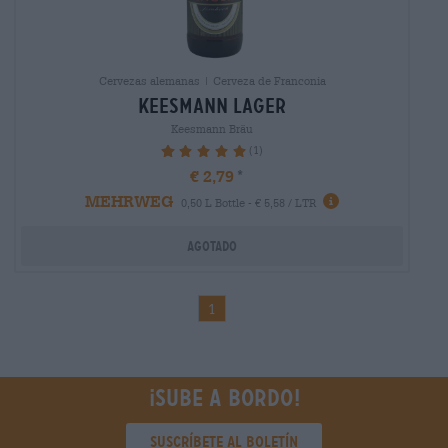
Cervezas alemanas | Cerveza de Franconia
keesmann lager
Keesmann Bräu
(1)
100%
€ 2,79
MEHRWEG
0,50 L Bottle - € 5,58 / LTR
Agotado
1
¡Sube a bordo!
Suscríbete al boletín