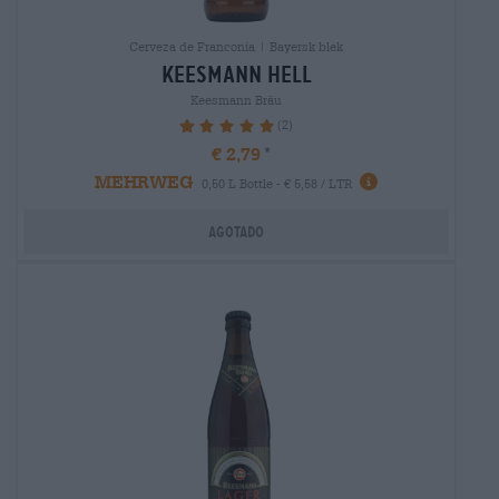
Cerveza de Franconia | Bayersk blek
keesmann hell
Keesmann Bräu
(2)
100%
€ 2,79
MEHRWEG
0,50 L Bottle - € 5,58 / LTR
Agotado