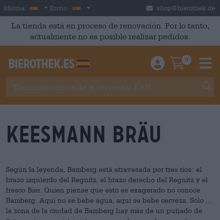
Skip to main content
Spanish
España
Idioma:
Envío:
shop@bierothek.de
La tienda está en proceso de renovación. Por lo tanto,
actualmente no es posible realizar pedidos.
0
Einloggen / An
Warenkor
M
Keesmann Bräu
Según la leyenda, Bamberg está atravesada por tres ríos: el
brazo izquierdo del Regnitz, el brazo derecho del Regnitz y el
fresco Bier. Quien piense que esto es exagerado no conoce
Bamberg. Aquí no se bebe agua, aquí se bebe cerveza. Sólo en
la zona de la ciudad de Bamberg hay más de un puñado de