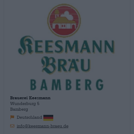
cerveza y los habitantes de Bamberg pudieron comprar
cerveza y Leberkäs de un mismo proveedor en casas
contiguas. La Pilsner masculina ya era popular entonces y
todavía hoy constituye una gran parte de la producción.
Brauerei Keesmann
Wunderburg 5
Bamberg
Deutschland
info@keesmann-braeu.de