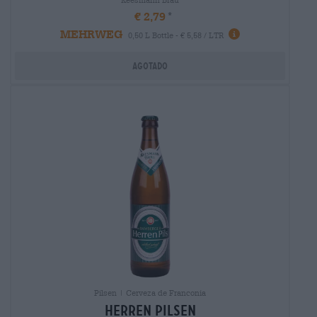
€ 2,79
MEHRWEG
0,50 L Bottle - € 5,58 / LTR
Agotado
Pilsen | Cerveza de Franconia
herren Pilsen