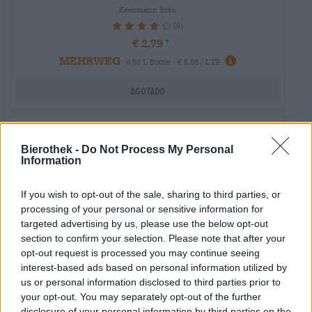
Keesmann Bräu
(6)
86.67%
€ 2,79
MEHRWEG
0,50 L Bottle - € 5,58 / LTR
Agotado
Bierothek -
Do Not Process My Personal
Information
If you wish to opt-out of the sale, sharing to third parties, or
processing of your personal or sensitive information for
targeted advertising by us, please use the below opt-out
section to confirm your selection. Please note that after your
opt-out request is processed you may continue seeing
interest-based ads based on personal information utilized by
us or personal information disclosed to third parties prior to
your opt-out. You may separately opt-out of the further
disclosure of your personal information by third parties on the