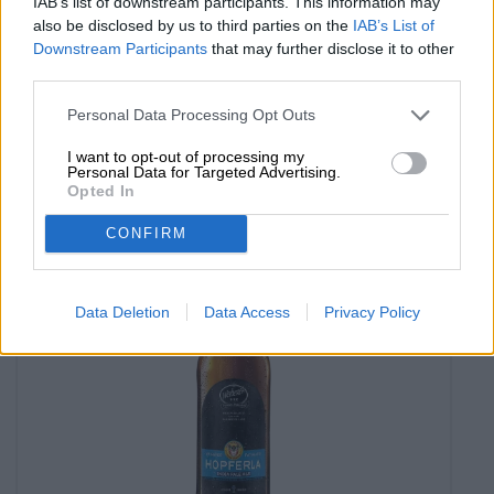
IAB’s list of downstream participants. This information may
India Pale Ale
also be disclosed by us to third parties on the
IAB’s List of
weiherer imperial ipa
Downstream Participants
that may further disclose it to other
Weiherer Bier, Fat Head´s Brewery
third parties.
(7)
94.29%
€ 6,59
Personal Data Processing Opt Outs
MEHRWEG
0,50 L Bottle - € 13,18 / LTR
I want to opt-out of processing my
Personal Data for Targeted Advertising.
Agotado
Opted In
CONFIRM
Data Deletion
Data Access
Privacy Policy