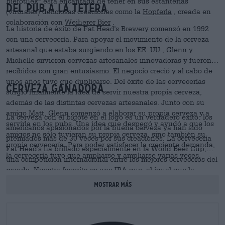
Bierothek
está encantada de tener en sus estanterías
Del pub a la tetera
(virtuales) deliciosas creaciones como la
Hopferla
, creada en
colaboración con
Weiherer Bier
.
La historia de éxito de Fat Head's Brewery comenzó en 1992
con una cervecería. Para apoyar el movimiento de la cerveza
artesanal que estaba surgiendo en los EE. UU., Glenn y
Michelle sirvieron cervezas artesanales innovadoras y fueron
recibidos con gran entusiasmo. El negocio creció y al cabo de
unos años tuvo que duplicarse. Del éxito de las cervecerías
Cerveza ganadora
surgió finalmente la idea de servir nuestra propia cerveza,
además de las distintas cervezas artesanales. Junto con su
amigo Matt, Glenn comenzó a elaborar su propia cerveza y a
La cerveza con el bigote en el logo es un verdadero éxito: los
servirla en los pubs. Una idea que despegó y ayudó a que los
americanos apasionados por la buena cerveza ya han sido
amigos no sólo tuvieran su propia cerveza, sino también su
premiados más de 30 veces por sus creaciones. La cervecería
propia cervecería. Para poder satisfacer la creciente demanda,
Fat Head's ha brillado especialmente en la World Beer Cup,
la cervecería tuvo que ampliarse y ampliarse varias veces.
una competición internacional entre los mejores cerveceros del
mundo. Nuestra favorita es una IPA que, al igual que la
Hopferla,
se creó en colaboración con la popular y conocida
mostrar más
cervecería de Franconia
Weiherer
. La picante
Imperial IPA
es
una simbiosis entre la innovación estadounidense y el arte
cervecero alemán que nos convenció por completo.