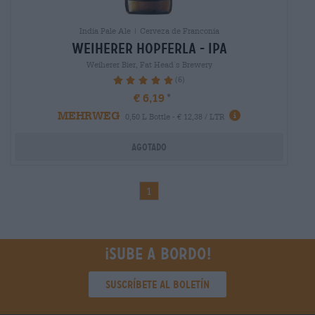
India Pale Ale | Cerveza de Franconia
weiherer hopferla - ipa
Weiherer Bier, Fat Head´s Brewery
(6)
100%
€ 6,19
MEHRWEG
0,50 L Bottle - € 12,38 / LTR
Agotado
1
¡Sube a bordo!
Suscríbete al boletín