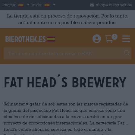
Skip to main content
Spanish
España
Idioma:
Envío:
shop@bierothek.de
La tienda está en proceso de renovación. Por lo tanto,
actualmente no es posible realizar pedidos.
0
Einloggen / An
Warenkor
M
Fat Head´s Brewery
Schnauzer y gafas de sol: estas son las marcas registradas de
la granja del americano Fat Head. Lo que empezó como una
idea loca de dos aficionados a la cerveza acabó en un gran
proyecto de proporciones internacionales. La cervecería Fat
Head's vende ahora su cerveza en todo el mundo y la
®