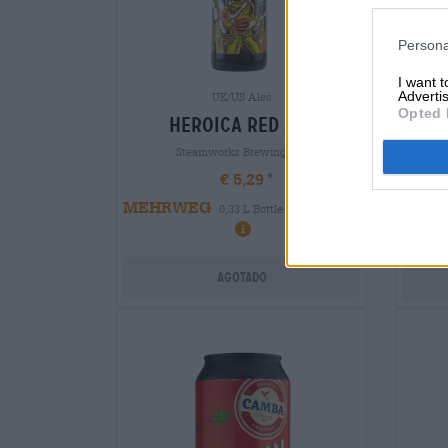
Persona
I want 
Advertis
UK/US Ales
Opted 
heroica red ale
Steamworks Brewing Co.
€ 5,29
MEHRWEG
0,33 L Bottle - € 16,03 / LTR
MEH
Agotado