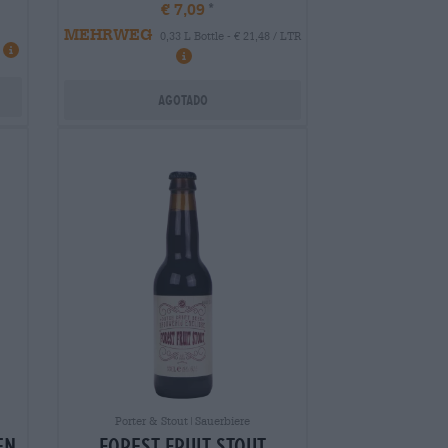
€ 7,09
MEHRWEG
0,33 L Bottle - € 21,48 / LTR
Agotado
Porter & Stout|Sauerbiere
en
forest fruit stout