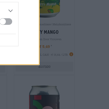
India Pale Ale|Sauerbiere|Mehrkornbiere
misty mango
Gebrouwen Door Vrouwen
€ 5,49
EINWEG
0,33 L CAN - € 16,64 / LTR
Agotado