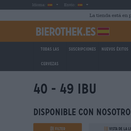
Skip to main content
Spanish
España
Idioma:
Envío:
La tienda está en p
Todas las
Suscripciones
Nuevos éxitos
cervezas
40 - 49 IBU
Disponible con nosotro
Filter
Vista de la l