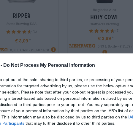
Belgische Ales
ripper
holy cowl
Stone Brewing USA
Craftwerk Brewing
(3)
93.33%
(4)
95%
€ 3,89
€ 3,09
MEHRWEG
0,33 L Bottle - € 11,79 
WEG
0,36 L CAN - € 8,58 / LTR
Agotado
 -
Do Not Process My Personal Information
Agotado
to opt-out of the sale, sharing to third parties, or processing of your per
formation for targeted advertising by us, please use the below opt-out s
r selection. Please note that after your opt-out request is processed y
eing interest-based ads based on personal information utilized by us or
disclosed to third parties prior to your opt-out. You may separately opt-
losure of your personal information by third parties on the IAB’s list of
. This information may also be disclosed by us to third parties on the
IA
Participants
that may further disclose it to other third parties.