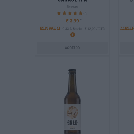
Espiga
(8)
97.5%
€ 3,99
EINWEG
MEH
0,33 L Bottle - € 12,09 / LTR
Agotado