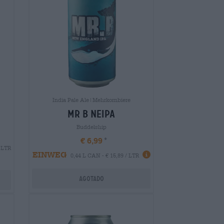
India Pale Ale|Mehrkornbiere
mr b neipa
Buddelship
€ 6,99
/ LTR
EINWEG
0,44 L CAN - € 15,89 / LTR
Agotado