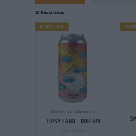
40 Resultados
UNTAPPD: 3,75
Untap
India Pale Ale|Mehrkornbiere
sm
tipsy land - ddh ipa
Les Intenables