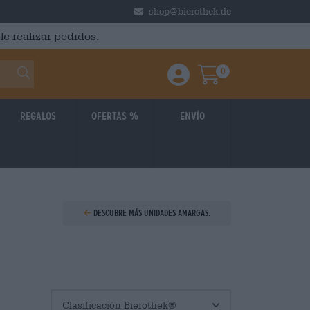
shop@bierothek.de
le realizar pedidos.
0
Einloggen / Anmelden
Warenkorb
Regalos
Ofertas %
Envío
Descubre más unidades amargas.