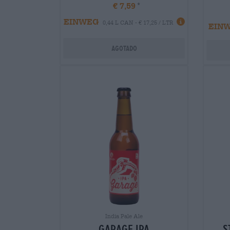
€ 7,59
EINWEG
0,44 L CAN - € 17,25 / LTR
EIN
Agotado
India Pale Ale
garage ipa
s