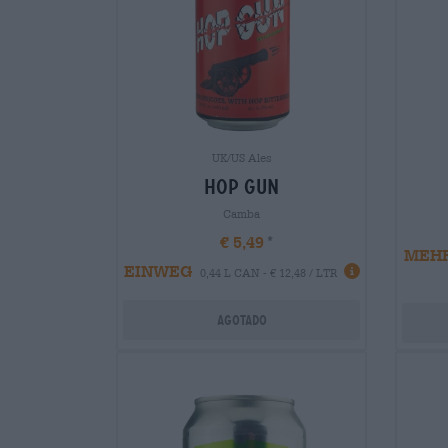
UK/US Ales
hop gun
Camba
€ 5,49
MEH
EINWEG
0,44 L CAN - € 12,48 / LTR
Agotado