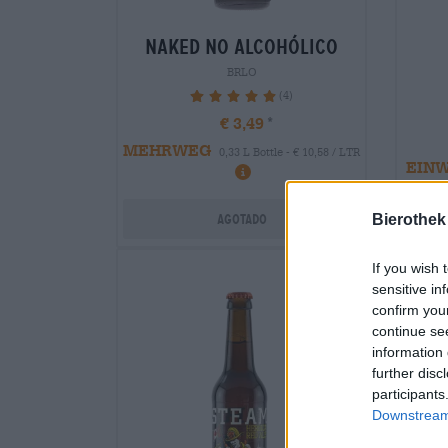
naked no alcohólico
BRLO
(4)
100%
€ 3,49
MEHRWEG
0,33 L Bottle - € 10,58 / LTR
EIN
Agotado
Bierothek
If you wish 
sensitive in
confirm you
continue se
information 
further disc
participants
Downstream 