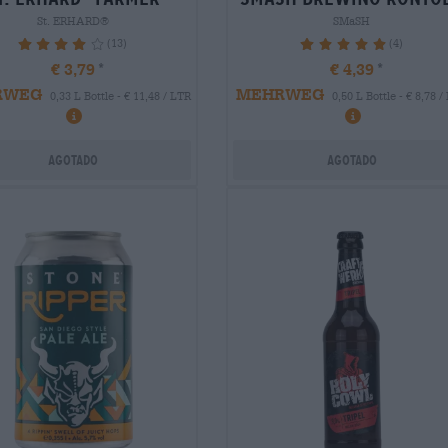
St. ERHARD®
SMaSH
(13)
(4)
81.54%
100%
€ 3,79
€ 4,39
RWEG
MEHRWEG
0,33 L Bottle - € 11,48 / LTR
0,50 L Bottle - € 8,78 /
Agotado
Agotado