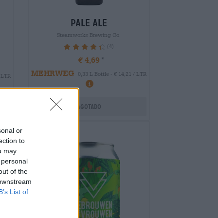
pale ale
Steamworks Brewing Co.
(4)
90%
€ 4,69
MEHRWEG
0,33 L Bottle - € 14,21 / LTR
/ LTR
Agotado
sonal or
ection to
ou may
 personal
out of the
 downstream
B’s List of