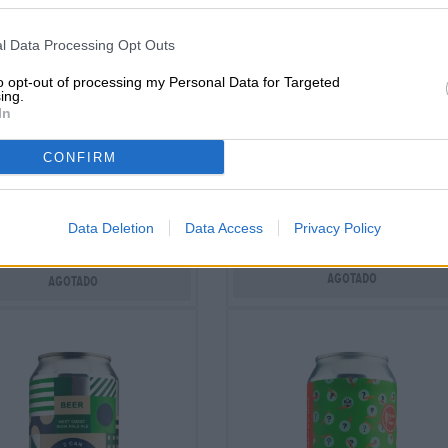
l Data Processing Opt Outs
to opt-out of processing my Personal Data for Targeted
Pils|Fränkische Biere
ing.
India Pale Ale
In
Pilsen
lemon shark 27th
Brauerei Rittmayer
anniversary
CONFIRM
(6)
96.67%
Stone Brewing USA
€ 2,59
€ 6,09
RWEG
0,33 L Bottle - € 7,85 / LTR
Data Deletion
Data Access
Privacy Policy
EINWEG
0,36 L CAN - € 16,92 / LTR
Agotado
Agotado