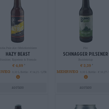
India Pale Ale|Mehrkornbiere
Pils
hazy beast
schnagger pilsener
Nürnbier, Eppelein & Friends
Buddelship
€ 4,69
€ 3,39
RWEG
MEHRWEG
0,33 L Bottle - € 14,21 / LTR
0,33 L Bottle - € 10,27 
Agotado
Agotado