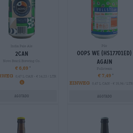
Pils
India Pale Ale
oops we (hs17701ed)
2can
again
Novo Brazil Brewing Co.
€ 6,69
Fullsteam
€ 7,49
RWEG
0,47 L CAN - € 14,23 / LTR
EINWEG
0,47 L CAN - € 15,94 / LTR
Agotado
Agotado