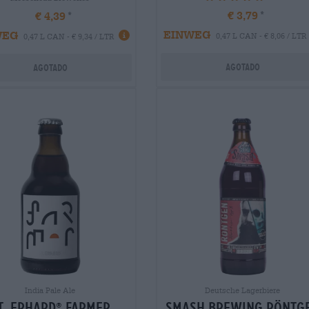
€ 3,79
€ 4,39
EINWEG
WEG
0,47 L CAN - € 8,06 / LTR
0,47 L CAN - € 9,34 / LTR
Agotado
Agotado
India Pale Ale
Deutsche Lagerbiere
t. erhard
farmer
smash brewing röntg
®