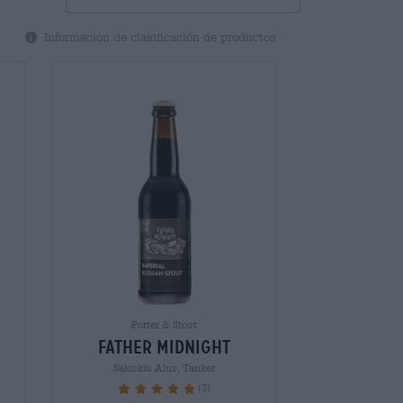
Información de clasificación de productos
Porter & Stout
father midnight
Sakiskiu Alus, Tanker
(3)
100%