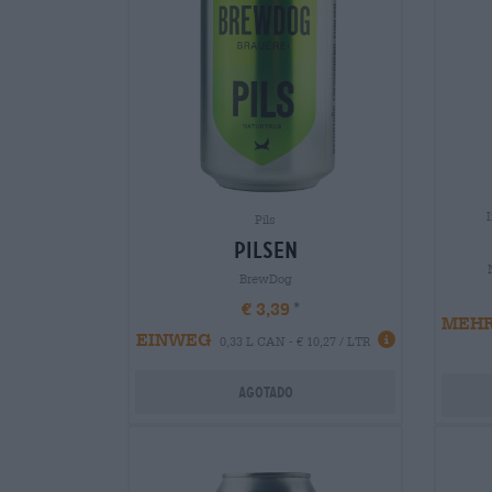
Pils
Pilsen
BrewDog
€ 3,39
MEH
EINWEG
0,33 L CAN - € 10,27 / LTR
Agotado