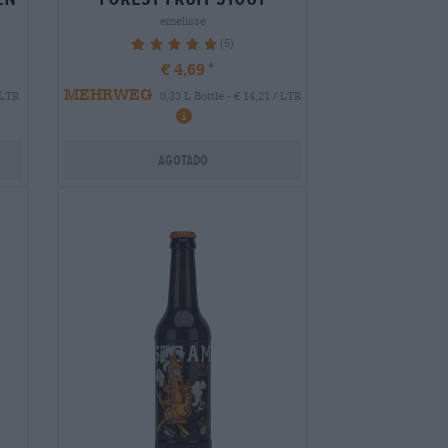
emelisse
(5)
100%
€ 4,69
MEHRWEG
 LTR
0,33 L Bottle - € 14,21 / LTR
Agotado