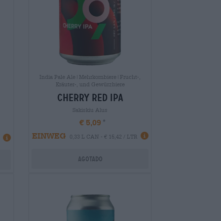
India Pale Ale|Mehrkornbiere|Frucht-,
Kräuter-, und Gewürzbiere
cherry red ipa
Sakiskiu Alus
€ 5,09
EINWEG
0,33 L CAN - € 15,42 / LTR
Agotado