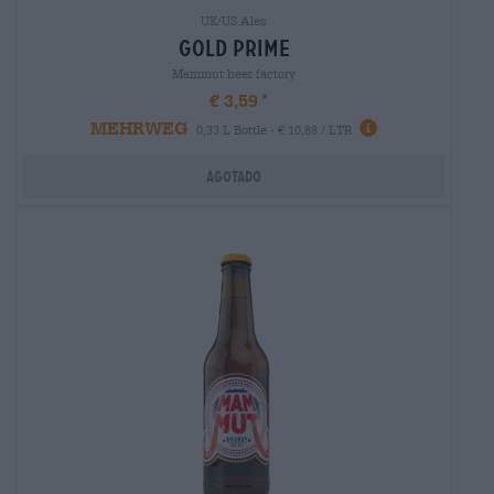
UK/US Ales
gold prime
Mammut beer factory
€ 3,59
MEHRWEG
0,33 L Bottle - € 10,88 / LTR
Agotado