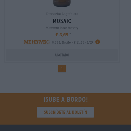
Deutsche Lagerbiere
mosaic
Mammut beer factory
€ 3,69
MEHRWEG
0,33 L Bottle - € 11,18 / LTR
Agotado
1
¡Sube a bordo!
Suscríbete al boletín