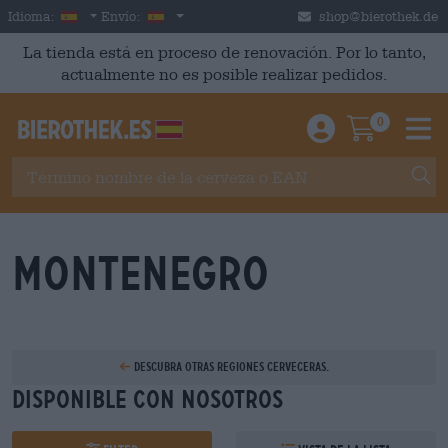
Skip to main content
Spanish
España
Idioma:
Envío:
shop@bierothek.de
La tienda está en proceso de renovación. Por lo tanto,
actualmente no es posible realizar pedidos.
0
Einloggen / An
Warenkor
M
Montenegro
Descubra otras regiones cerveceras.
Disponible con nosotros