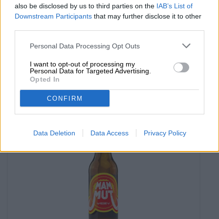
also be disclosed by us to third parties on the
IAB’s List of
Downstream Participants
that may further disclose it to other
India Pale Ale
india pale ale
third parties.
Mammut beer factory
Personal Data Processing Opt Outs
€ 3,69
MEHRWEG
I want to opt-out of processing my
0,33 L Bottle - € 11,18 / LTR
Personal Data for Targeted Advertising.
Opted In
Agotado
CONFIRM
Data Deletion
Data Access
Privacy Policy