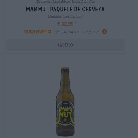
Deutsche Lagerbiere|India Pale Ale
mammut paquete de cerveza
Mammut beer factory
€ 32,99
MEHRWEG
1 St. PACKAGE - € 32,99 / St.
Agotado