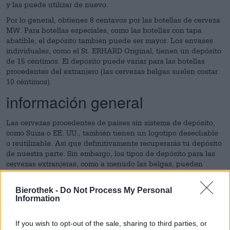
y las puede utilizar de nuevo.
Por lo general, obtienes 8 centavos por las botellas de cerveza
MW. Para botellas especiales, como las botellas con tapa
abatible, el depósito también puede ser mayor. Los envases
individuales, como el St. ERHARD Original, tienen un depósito
de 15 céntimos. El depósito puede variar para las botellas
procedentes del extranjero (las cervezas belgas suelen costar
10 céntimos).
información general
Las cervezas procedentes de países sin sistema de depósito,
como Suiza o EE. UU., también tienen un logotipo desechable
o reutilizable. Así que definitivamente recuperarás tu depósito
de nuestra parte. Sin embargo, los tipos de depósito para las
cervezas extranjeras, como a menudo las belgas, pueden
variar.
¡¡¡PELIGRO!!! Si la botella ya no muestra que es una botella de
Bierothek -
Do Not Process My Personal
Information
depósito (por ejemplo, la etiqueta está arrancada), el vendedor
no podrá recuperar la botella y es posible que usted no reciba
su depósito. Si es así, entonces estás de suerte, porque
If you wish to opt-out of the sale, sharing to third parties, or