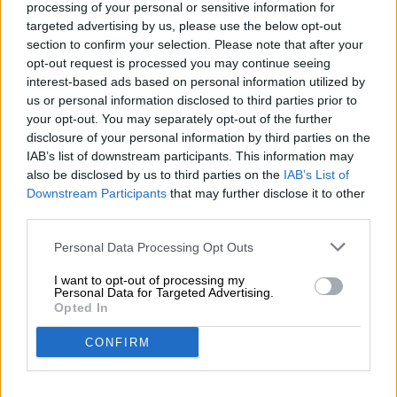
simplemente lo hace por buena voluntad.
processing of your personal or sensitive information for
targeted advertising by us, please use the below opt-out
section to confirm your selection. Please note that after your
opt-out request is processed you may continue seeing
interest-based ads based on personal information utilized by
us or personal information disclosed to third parties prior to
your opt-out. You may separately opt-out of the further
disclosure of your personal information by third parties on the
IAB’s list of downstream participants. This information may
also be disclosed by us to third parties on the
IAB’s List of
Downstream Participants
that may further disclose it to other
third parties.
Puede encontrar más información sobre los depósitos en el
Personal Data Processing Opt Outs
sitio web de DPG:
www.dpg-pfandsystem.de
I want to opt-out of processing my
Desafortunadamente, todavía no hay ninguna sucursal de
Personal Data for Targeted Advertising.
Opted In
Bierothek
cerca de usted (Bierothek
Bamberg, Bierothek
®
®
®
Leipzig, Bierothek
Stuttgart, Bierothek
Erfurt, Bierothek
®
®
®
CONFIRM
Nuremberg, Bierothek
Erlangen, Bierothek
Fürth, Bierothek
®
®
®
Frankfurt, Bierothek
Munich). ¿Hiciste un pedido en nuestra
®
tienda en línea? Entonces, lógicamente, podrías poner tus