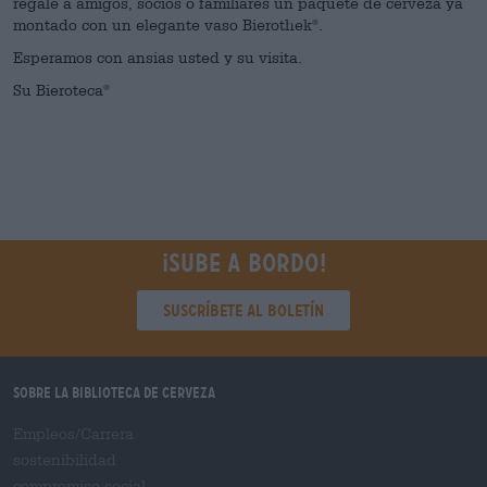
regale a amigos, socios o familiares un paquete de cerveza ya
montado con un elegante vaso Bierothek
.
®
Esperamos con ansias usted y su visita.
Su Bieroteca
®
¡Sube a bordo!
Suscríbete al boletín
Sobre la biblioteca de cerveza
Empleos/Carrera
sostenibilidad
compromiso social