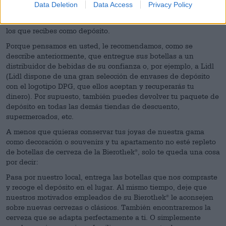
botellas vacías en un paquete, enviárnoslas y recuperar el
Data Deletion
Data Access
Privacy Policy
dinero del depósito. Sin embargo, eso no tiene mucho sentido
ya que normalmente tienes que pagar más gastos de envío de
los que recibes como depósito.
Porque pensamos en usted, le recomendamos, como se
describe anteriormente, que entregue sus botellas a un
distribuidor de bebidas de su confianza o, por ejemplo, a Lidl
(Lidl dispone de una gran selección de envases de depósito
con el logotipo DPG, que ellos aceptan y recuperarás tu
dinero). Por supuesto, también puedes devolver tu paquete de
depósito en todas las demás tiendas de descuento,
supermercados, etc.
A menos que quieras conservar tus joyas de nuestra gama
como decoración o souvenirs y tu apartamento no esté repleto
de botellas de cerveza de la Bierothek
, solo te queda una cosa
®
por decir:
Pasa por nuestro local, entrega las botellas que nos compraste
y recoge el depósito en el lugar. Al mismo tiempo, deje que
nuestros motivados empleados de su Bierothek
le aconsejen
®
sobre nuevas cervezas o clásicos. También encontraremos la
cerveza que se adapta perfectamente a ti. O simplemente