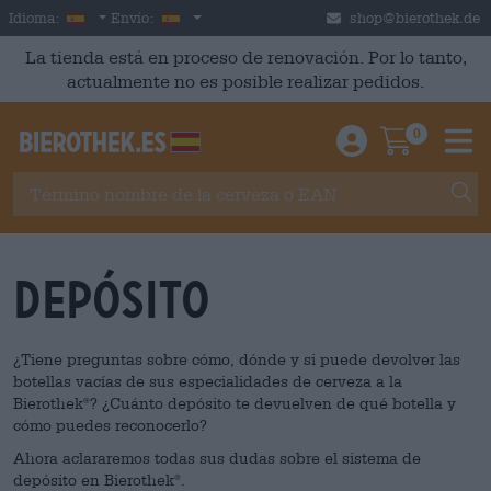
Skip to main content
Spanish
España
Idioma:
Envío:
shop@bierothek.de
La tienda está en proceso de renovación. Por lo tanto,
actualmente no es posible realizar pedidos.
0
Einloggen / An
Warenkor
M
depósito
¿Tiene preguntas sobre cómo, dónde y si puede devolver las
botellas vacías de sus especialidades de cerveza a la
Bierothek
? ¿Cuánto depósito te devuelven de qué botella y
®
cómo puedes reconocerlo?
Ahora aclararemos todas sus dudas sobre el sistema de
depósito en Bierothek
.
®