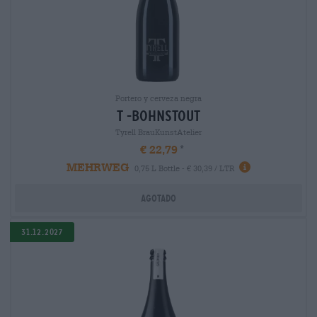
Portero y cerveza negra
t -bohnstout
Tyrell BrauKunstAtelier
€ 22,79
MEHRWEG
0,75 L Bottle - € 30,39 / LTR
Agotado
31.12.2027