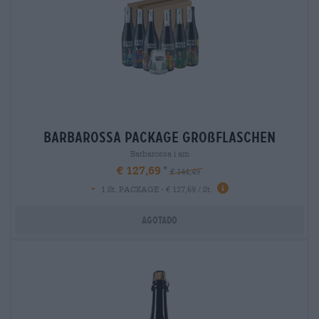
barbarossa package großflaschen
Barbarossa i am
€ 127,69
€ 144,49
-
1 St. PACKAGE - € 127,69 / St.
Agotado