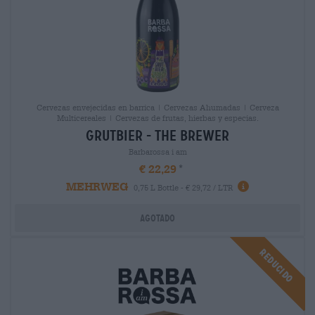
Cervezas envejecidas en barrica | Cervezas Ahumadas | Cerveza
Multicereales | Cervezas de frutas, hierbas y especias.
grutbier - the brewer
Barbarossa i am
€ 22,29
MEHRWEG
0,75 L Bottle - € 29,72 / LTR
Agotado
Reducido