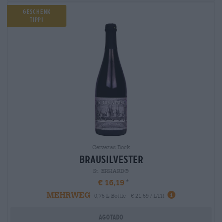
Geschenk
Tipp!
Cervezas Bock
brausilvester
St. ERHARD®
€ 16,19
MEHRWEG
0,75 L Bottle - € 21,59 / LTR
Agotado