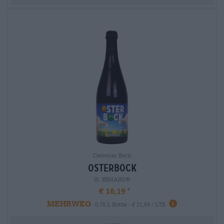
Cervezas Bock
osterbock
St. ERHARD®
€ 16,19
MEHRWEG
0,75 L Bottle - € 21,59 / LTR