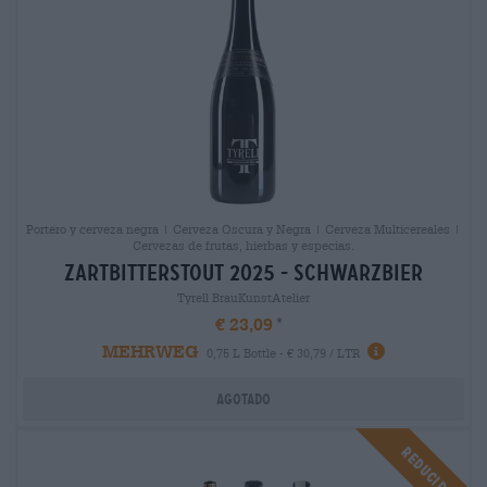
Portero y cerveza negra | Cerveza Oscura y Negra | Cerveza Multicereales |
Cervezas de frutas, hierbas y especias.
zartbitterstout 2025 - schwarzbier
Tyrell BrauKunstAtelier
€ 23,09
MEHRWEG
0,75 L Bottle - € 30,79 / LTR
Agotado
Reducido