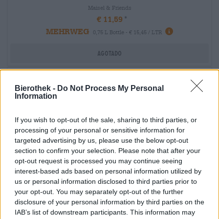
Maisel & Friends
€ 11,59
MEHRWEG
0,75 L Bottle - € 15,45 / LTR
Agotado
Bierothek -
Do Not Process My Personal
Information
If you wish to opt-out of the sale, sharing to third parties, or
processing of your personal or sensitive information for
targeted advertising by us, please use the below opt-out
section to confirm your selection. Please note that after your
opt-out request is processed you may continue seeing
interest-based ads based on personal information utilized by
us or personal information disclosed to third parties prior to
your opt-out. You may separately opt-out of the further
disclosure of your personal information by third parties on the
Vino de cebada
IAB’s list of downstream participants. This information may