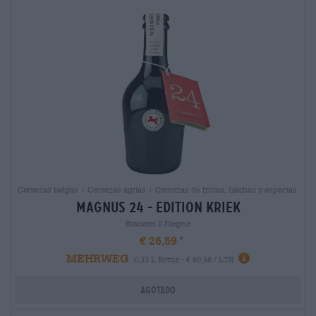
Cervezas belgas | Cervezas agrias | Cervezas de frutas, hierbas y especias.
magnus 24 - edition kriek
Brauerei S.Riegele
€ 26,59
MEHRWEG
0,33 L Bottle - € 80,58 / LTR
Agotado