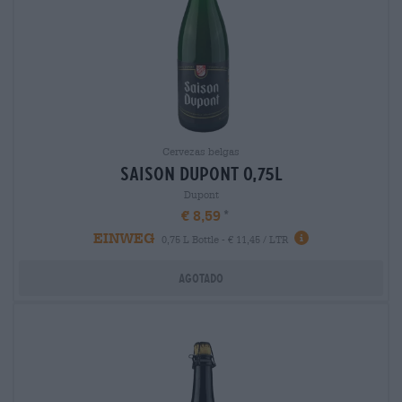
Cervezas belgas
saison dupont 0,75l
Dupont
€ 8,59
EINWEG
0,75 L Bottle - € 11,45 / LTR
Agotado