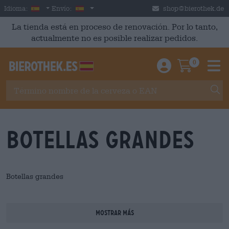
Skip to main content
Spanish
España
Idioma:
Envío:
shop@bierothek.de
La tienda está en proceso de renovación. Por lo tanto,
actualmente no es posible realizar pedidos.
0
Einloggen / An
Warenkor
M
Botellas grandes
Botellas grandes
mostrar más