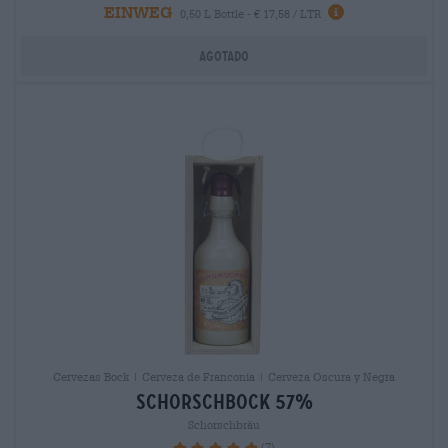
EINWEG
0,50 L Bottle - € 17,58 / LTR
Agotado
Cervezas Bock | Cerveza de Franconia | Cerveza Oscura y Negra
schorschbock 57%
Schorschbräu
(7)