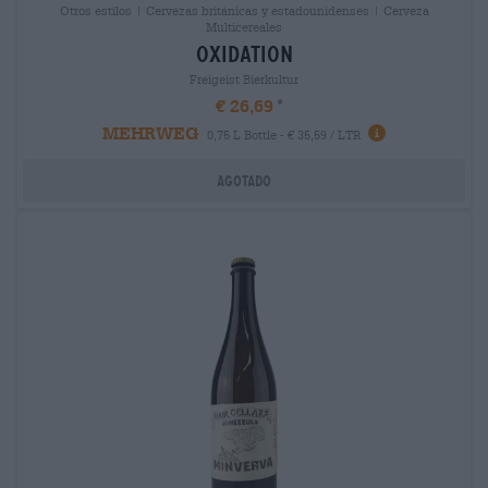
Otros estilos | Cervezas británicas y estadounidenses | Cerveza
Multicereales
oxidation
Freigeist Bierkultur
€ 26,69
MEHRWEG
0,75 L Bottle - € 35,59 / LTR
Agotado