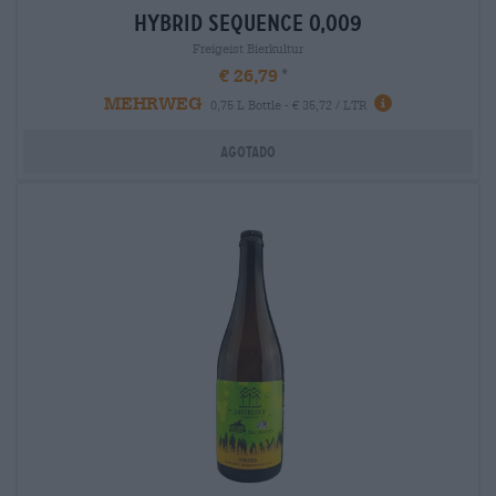
hybrid sequence 0,009
Freigeist Bierkultur
€ 26,79
MEHRWEG
0,75 L Bottle - € 35,72 / LTR
Agotado