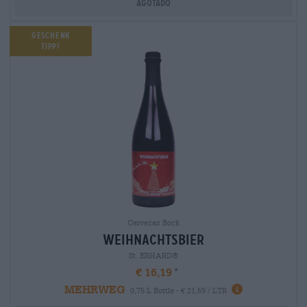
Agotado
Geschenk
Tipp!
Cervezas Bock
weihnachtsbier
St. ERHARD®
€ 16,19
MEHRWEG
0,75 L Bottle - € 21,59 / LTR