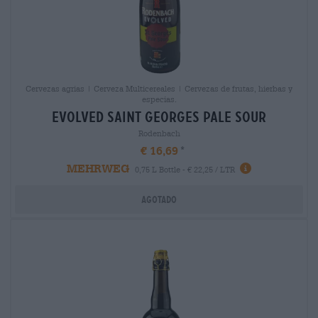
Cervezas agrias | Cerveza Multicereales | Cervezas de frutas, hierbas y
especias.
evolved saint georges pale sour
Rodenbach
€ 16,69
MEHRWEG
0,75 L Bottle - € 22,25 / LTR
Agotado