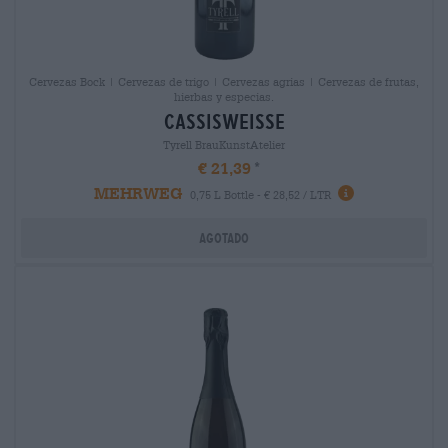
Cervezas Bock | Cervezas de trigo | Cervezas agrias | Cervezas de frutas,
hierbas y especias.
cassisweisse
Tyrell BrauKunstAtelier
€ 21,39
MEHRWEG
0,75 L Bottle - € 28,52 / LTR
Agotado