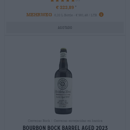
100%
€ 323,89
MEHRWEG
0,33 L Bottle - € 981,48 / LTR
Agotado
Cervezas Bock | Cervezas envejecidas en barrica
bourbon bock barrel aged 2023