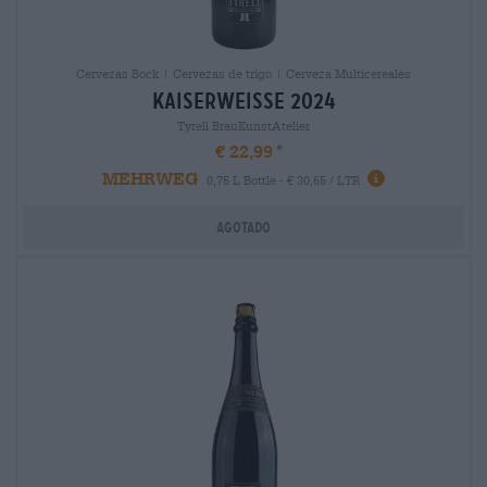
Cervezas Bock | Cervezas de trigo | Cerveza Multicereales
kaiserweisse 2024
Tyrell BrauKunstAtelier
€ 22,99
MEHRWEG
0,75 L Bottle - € 30,65 / LTR
Agotado