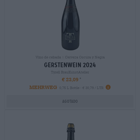
Vino de cebada | Cerveza Oscura y Negra
gerstenwein 2024
Tyrell BrauKunstAtelier
€ 23,09
MEHRWEG
0,75 L Bottle - € 30,79 / LTR
Agotado