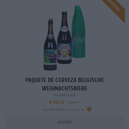
Reducido
paquete de cerveza belgische
weihnachtsbiere
Die Bierothek®
€ 30,19
€ 34,79
-
1 St. PACKAGE - € 30,19 / St.
Agotado