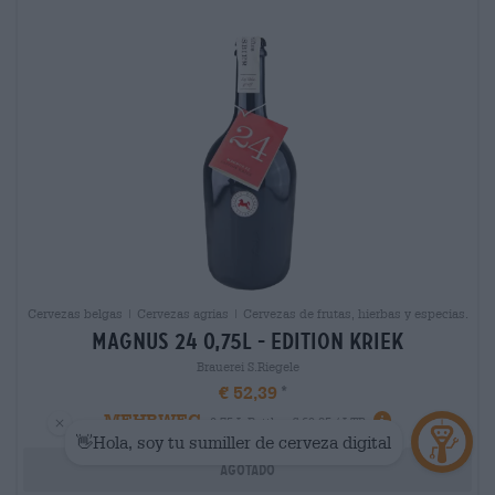
Cervezas belgas | Cervezas agrias | Cervezas de frutas, hierbas y especias.
magnus 24 0,75l - edition kriek
Brauerei S.Riegele
€ 52,39
MEHRWEG
0,75 L Bottle - € 69,85 / LTR
Agotado