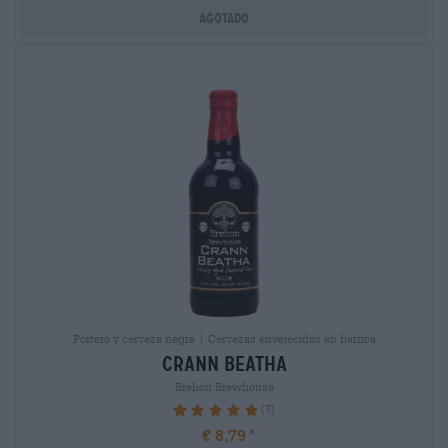
Agotado
Portero y cerveza negra | Cervezas envejecidas en barrica
crann beatha
Brehon Brewhouse
(7)
100%
€ 8,79