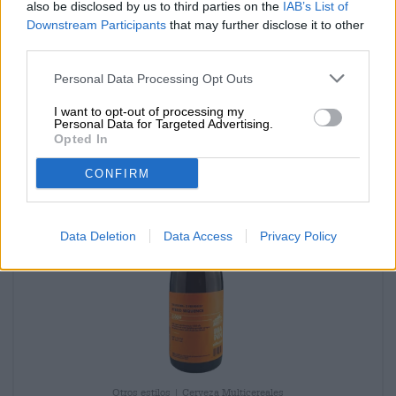
gerstenwein 2023
also be disclosed by us to third parties on the
IAB’s List of
Downstream Participants
that may further disclose it to other
Tyrell BrauKunstAtelier
third parties.
€ 22,69
MEHRWEG
0,75 L Bottle - € 30,25 / LTR
Personal Data Processing Opt Outs
Agotado
I want to opt-out of processing my
Personal Data for Targeted Advertising.
Opted In
CONFIRM
Data Deletion
Data Access
Privacy Policy
Otros estilos | Cerveza Multicereales