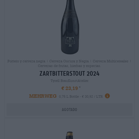
Portero y cerveza negra | Cerveza Oscura y Negra | Cerveza Multicereales |
Cervezas de frutas, hierbas y especias.
zartbitterstout 2024
Tyrell BrauKunstAtelier
€ 23,19
MEHRWEG
0,75 L Bottle - € 30,92 / LTR
Agotado