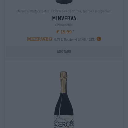
Cerveza Multicereales | Cervezas de frutas, hierbas y especias.
minverva
Schneeeule
€ 19,99
MEHRWEG
0,75 L Bottle - € 26,65 / LTR
Agotado