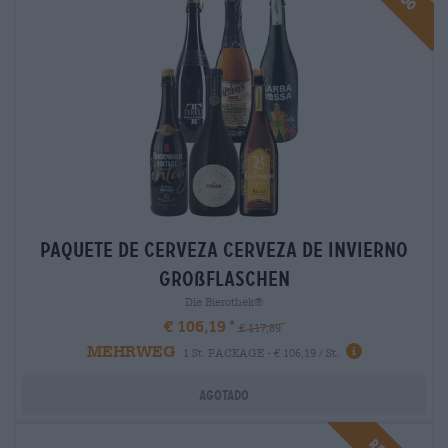
paquete de cerveza Cerveza de invierno
großflaschen
Die Bierothek®
€ 106,19
€ 117,89
MEHRWEG
1 St. PACKAGE - € 106,19 / St.
Agotado