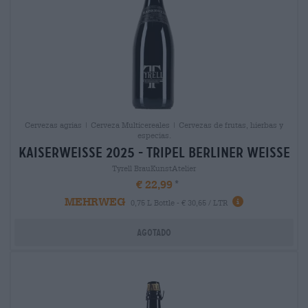
Cervezas agrias | Cerveza Multicereales | Cervezas de frutas, hierbas y
especias.
kaiserweisse 2025 - tripel berliner weisse
Tyrell BrauKunstAtelier
€ 22,99
MEHRWEG
0,75 L Bottle - € 30,65 / LTR
Agotado