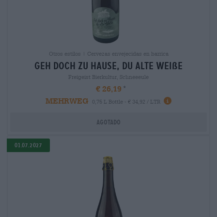
Otros estilos | Cervezas envejecidas en barrica
geh doch zu hause, du alte weiße
Freigeist Bierkultur, Schneeeule
€ 26,19
MEHRWEG
0,75 L Bottle - € 34,92 / LTR
Agotado
01.07.2027