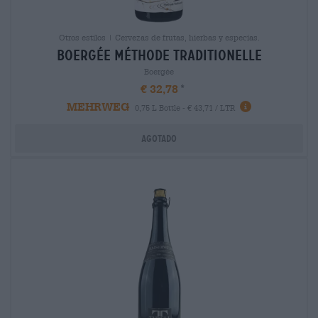
Otros estilos | Cervezas de frutas, hierbas y especias.
boergÉe méthode traditionelle
Boergée
€ 32,78
MEHRWEG
0,75 L Bottle - € 43,71 / LTR
Agotado