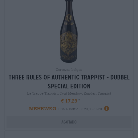
Cervezas belgas
three rules of authentic trappist - dubbel
special edition
La Trappe Trappist, Tynt Meadow, Zundert Trappist
€ 17,29
MEHRWEG
0,75 L Bottle - € 23,05 / LTR
Agotado