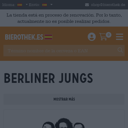
Skip to main content
Spanish
España
Idioma:
Envío:
shop@bierothek.de
La tienda está en proceso de renovación. Por lo tanto,
actualmente no es posible realizar pedidos.
0
Einloggen / An
Warenkor
M
Berliner Jungs
mostrar más