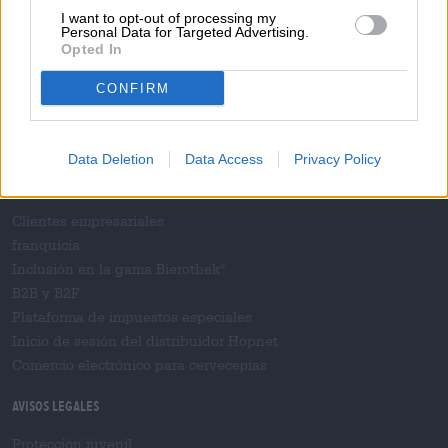
I want to opt-out of processing my
Te ayudamos
Personal Data for Targeted Advertising.
Opted In
Seminarios de cerveza
CONFIRM
Métodos de pago
Envío
/
Internacional
Preguntas más frecuentes
Data Deletion
Data Access
Privacy Policy
Bierothek
- Socio
®
Clientes empresariales
franquicia
Inclusión en la gama Bierothek
®
B2B y B2F
Plataforma de impuestos especiales
Inicio de sesión del distribuidor Hopnet
Comercio electrónico para cervecерías
Avisos legales
Protección juvenil