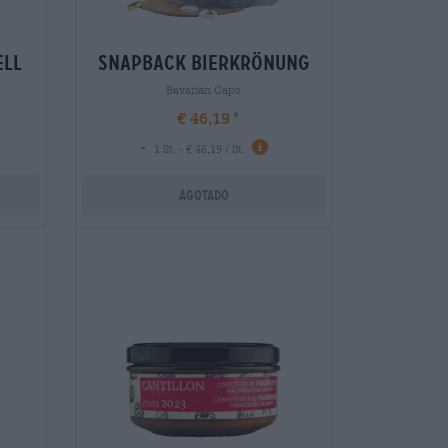
ell
snapback bierkrönung
Bavarian Caps
€ 46,19
-
1 St. - € 46,19 / St.
Agotado