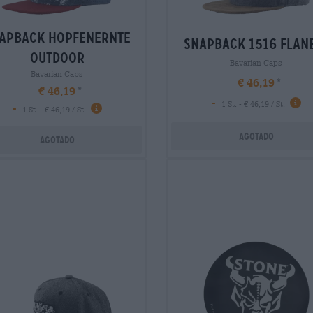
apback hopfenernte
snapback 1516 flan
outdoor
Bavarian Caps
Bavarian Caps
€ 46,19
€ 46,19
-
1 St. - € 46,19 / St.
-
1 St. - € 46,19 / St.
Agotado
Agotado