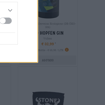
Otros estilos | Cervezas Ecológicas (DE-ÖKO-
rsch
006)
bio hopfen gin
Vulkan
€ 32,99
-
0,50 L Bottle - € 65,98 / LTR
Agotado