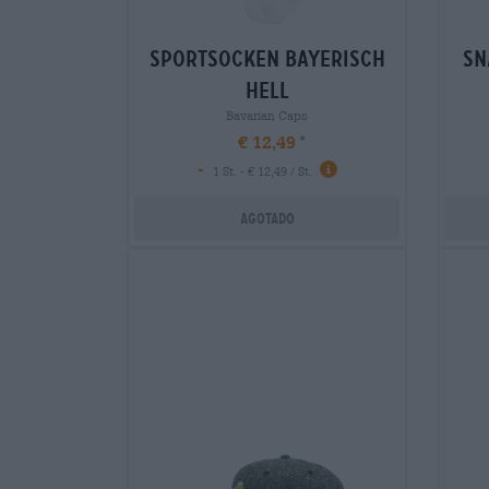
sportsocken bayerisch
sn
hell
Bavarian Caps
€ 12,49
-
1 St. - € 12,49 / St.
Agotado