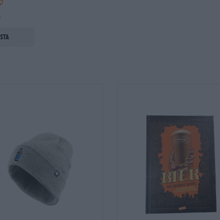
a
ista