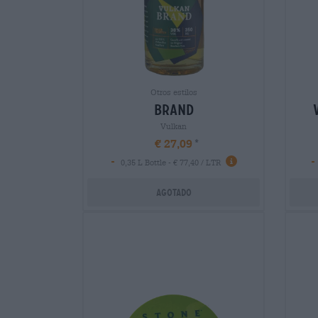
Otros estilos
brand
Vulkan
€ 27,09
-
-
0,35 L Bottle - € 77,40 / LTR
Agotado