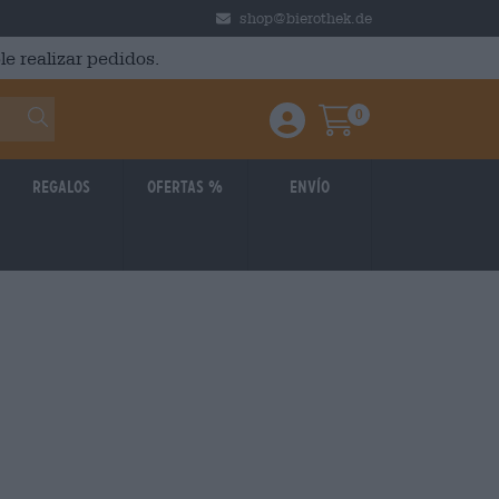
shop@bierothek.de
le realizar pedidos.
0
Einloggen / Anmelden
Warenkorb
Regalos
Ofertas %
Envío