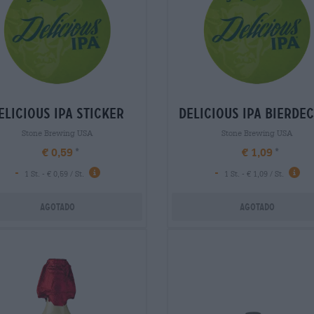
elicious ipa sticker
delicious ipa bierde
Stone Brewing USA
Stone Brewing USA
€ 0,59
€ 1,09
-
-
1 St. - € 0,59 / St.
1 St. - € 1,09 / St.
Agotado
Agotado