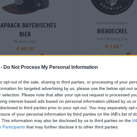
Cervezas alemanas
apback bayerisches
bierdeckel
bier
Stone Brewing USA
Bavarian Caps
€ 1,09
€ 46,19
-
-
1 St. - € 1,09 / St.
1 St. - € 46,19 / St.
 -
Do Not Process My Personal Information
Agotado
Agotado
to opt-out of the sale, sharing to third parties, or processing of your per
formation for targeted advertising by us, please use the below opt-out s
r selection. Please note that after your opt-out request is processed y
eing interest-based ads based on personal information utilized by us or
disclosed to third parties prior to your opt-out. You may separately opt-
losure of your personal information by third parties on the IAB’s list of
. This information may also be disclosed by us to third parties on the
IA
Participants
that may further disclose it to other third parties.