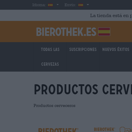
Skip to main content
Spanish
España
Idioma:
Envío:
La tienda está en p
Todas las
Suscripciones
Nuevos éxitos
cervezas
Productos cerv
Productos cerveceros