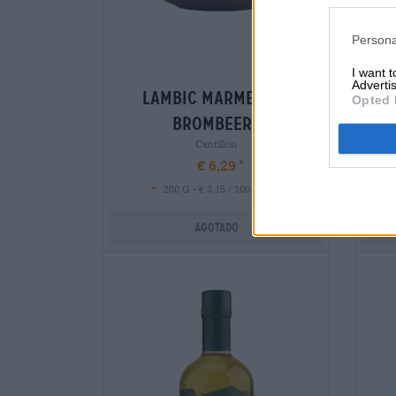
Persona
I want 
Advertis
lambic marmelade
Opted 
brombeere
Cantillon
€ 6,29
-
200 G - € 3,15 / 100 G
Agotado