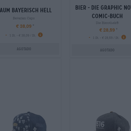
bier - die graphic n
aum bayerisch hell
comic-buch
Bavarian Caps
Die Bierothek®
€ 38,09
€ 28,59
-
1 St. - € 38,09 / St.
-
1 St. - € 28,59 / St.
Agotado
Agotado