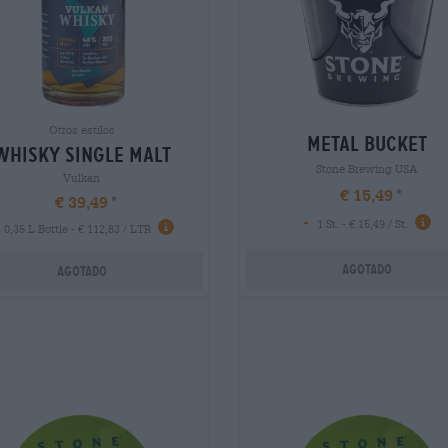
Otros estilos
metal bucket
whisky single malt
Stone Brewing USA
Vulkan
€ 15,49
€ 39,49
-
1 St. - € 15,49 / St.
0,35 L Bottle - € 112,83 / LTR
Agotado
Agotado