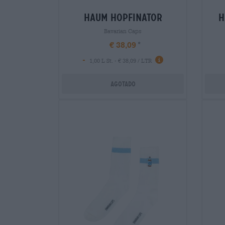
haum hopfinator
h
Bavarian Caps
€ 38,09
-
1,00 L St. - € 38,09 / LTR
Agotado