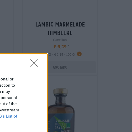
lambic marmelade
himbeere
Cantillon
€ 6,29
-
200 G - € 3,15 / 100 G
Agotado
sonal or
ection to
ou may
 personal
out of the
 downstream
B’s List of