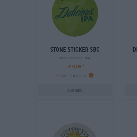
stone sticker sbc
d
Stone Brewing USA
€ 0,59
-
1 St. - € 0,59 / St.
Agotado