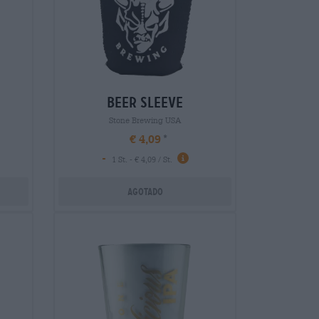
beer sleeve
Stone Brewing USA
€ 4,09
-
1 St. - € 4,09 / St.
Agotado