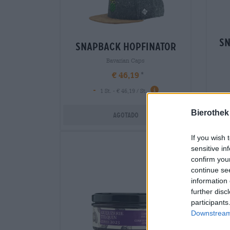
sn
snapback hopfinator
Bavarian Caps
€ 46,19
-
1 St. - € 46,19 / St.
Bierothek
Agotado
If you wish 
sensitive in
confirm you
continue se
information 
further disc
participants
Downstream 