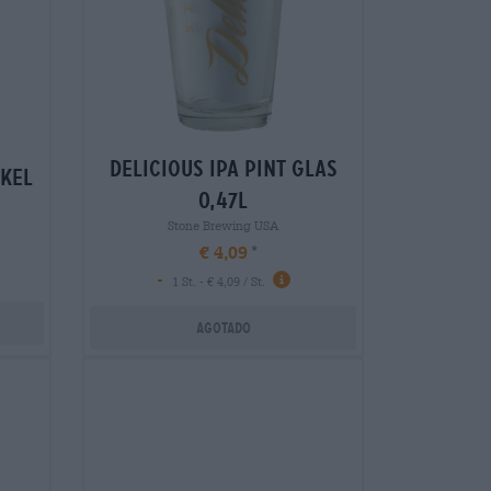
delicious ipa pint glas
ckel
0,47l
Stone Brewing USA
€ 4,09
-
1 St. - € 4,09 / St.
Agotado