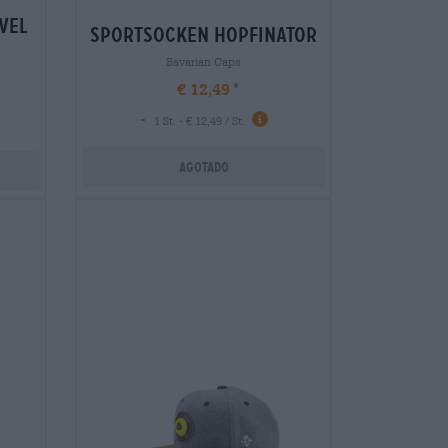
ovel
sportsocken hopfinator
Bavarian Caps
€ 12,49
-
1 St. - € 12,49 / St.
Agotado